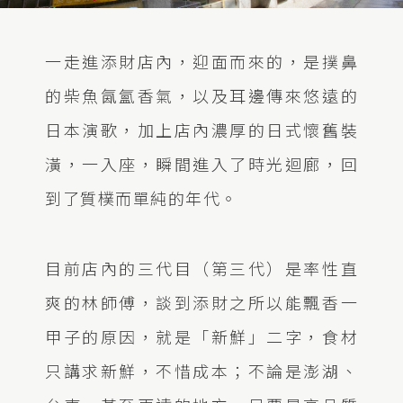
一走進添財店內，迎面而來的，是撲鼻
的柴魚氤氳香氣，以及耳邊傳來悠遠的
日本演歌，加上店內濃厚的日式懷舊裝
潢，一入座，瞬間進入了時光迴廊，回
到了質樸而單純的年代。
目前店內的三代目（第三代）是率性直
爽的林師傅，談到添財之所以能飄香一
甲子的原因，就是「新鮮」二字，食材
只講求新鮮，不惜成本；不論是澎湖、