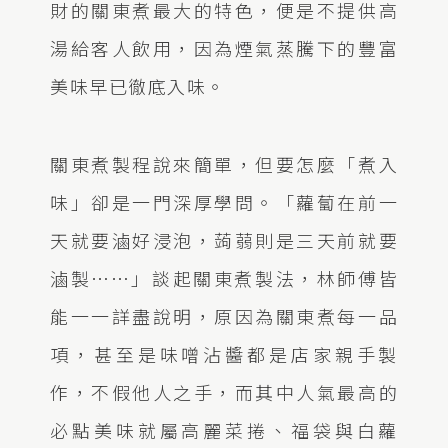
財的關東煮最大的特色，便是不提供高
湯給客人飲用，因為煙氣蒸騰下的豐富
美味早已徹底入味。
關東煮製程說來簡單，但要怎麼「煮入
味」卻是一門深厚學問。「蘿蔔在前一
天就要滷好浸泡，蒟蒻則是三天前就要
滷製⋯⋯」談起關東煮製法，林師傅皆
能一一詳盡說明，原因為關東煮每一品
項，甚至是味噌沾醬都是店家親手製
作，不假他人之手，而其中人氣最高的
必點美味就屬高麗菜捲、福袋與白蘿