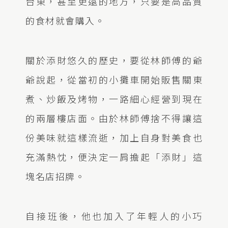
台東，甚至更遠的地方，只要是高品質
的食材就會購入。
關於添財悠久的歷史，要從林師傅的爺
爺說起，從當初的小攤車開始販售關東
煮、炒飯及烤物，一路細心經營到現在
的兩層樓店面。由於林師傅捨不得讓這
份美味就這樣流逝，加上自身對美食也
充滿熱忱，便決定一肩擔起「添財」這
塊名店招牌。
自接班後，他也加入了年輕人的小巧