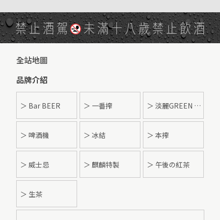
禁止酒駕
未滿十八歲禁止飲酒
全站地圖
品牌介紹
＞ Bar BEER
＞ 一番搾
＞ 淡麗GREEN LABEL
＞ 啤酒機
＞ 冰結
＞ 本搾
＞ 威士忌
＞ 麒麟特製
＞ 午後の紅茶
＞ 生茶