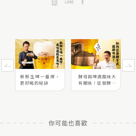
新鮮生啤一番搾，
酵母與啤酒風味大
更好喝的秘訣
有關係！從發酵方
式選擇啤酒
你可能也喜歡