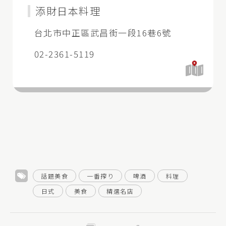
添財日本料理
台北市中正區武昌街一段16巷6號
02-2361-5119
開
啟
地
圖
話題美食
一番搾り
啤酒
料理
日式
美食
精選名店