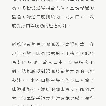
裹，冬粉仍滷得相當入味，呈現深邃的
醬色，滑溜口感與絞肉一同入口，一次
感受順口與嚼勁的碰撞滋味。
鬆軟的蘿蔔更是徹底汲取高湯精華，在
燈光照射下閃亮似琥珀，用筷子就能輕
易劃開品嚐，放入口中，無需過多咀
嚼，就能感受到湯底與蘿蔔本身的水嫩
多汁，一起在口腔中爆開的爽口。除了
味道濃郁外，添財的關東煮尺寸都相當
大，簡單點幾道就非常有飽足感，完全