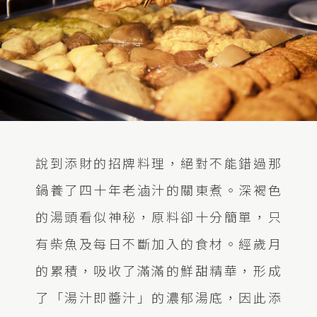
說到添財的招牌料理，絕對不能錯過那
鍋養了四十年老滷汁的關東煮。深褐色
的湯頭看似神秘，原料卻十分簡單，只
有柴魚及每日不斷加入的食材。經歲月
的累積，吸收了滿滿的鮮甜精華，形成
了「湯汁即醬汁」的濃郁湯底，因此添