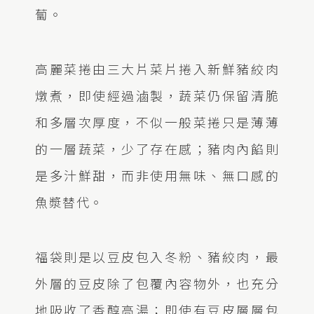
蔔。
高麗菜捲由三大片菜片捲入新鮮豬絞肉
燉煮，即使經過滷製，蔬菜仍保留清脆
和多層次厚度，不似一般菜捲只是薄薄
的一層蔬菜，少了存在感；豬肉內餡則
是多汁鮮甜，而非使用無味、無口感的
魚漿替代。
福袋則是以豆皮包入冬粉、豬絞肉，最
外層的豆皮除了包覆內容物外，也充分
地吸收了香醇高湯；即使有豆皮層層包