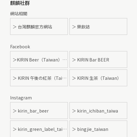
麒麟社群
網站相關
＞ 台灣麒麟官方網站
＞ 樂飲誌
Facebook
＞KIRIN Beer（Taiwan）- 麒麟啤酒
＞ KIRIN Bar BEER
＞ KIRIN 午後の紅茶（Taiwan）
＞ KIRIN 生茶（Taiwan）
Instagram
＞ kirin_bar_beer
＞ kirin_ichiban_taiwa
＞ kirin_green_label_taiwan
＞ bingjie_taiwan