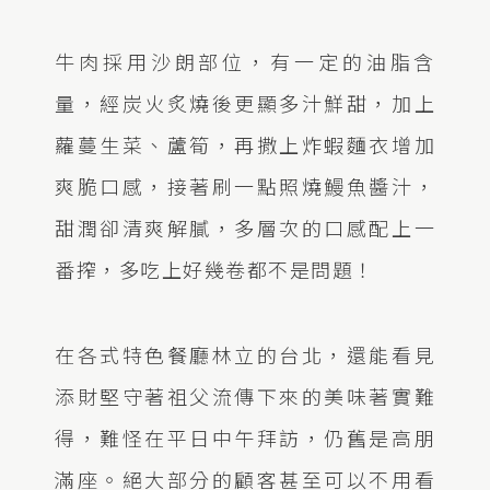
牛肉採用沙朗部位，有一定的油脂含
量，經炭火炙燒後更顯多汁鮮甜，加上
蘿蔓生菜、蘆筍，再撒上炸蝦麵衣增加
爽脆口感，接著刷一點照燒鰻魚醬汁，
甜潤卻清爽解膩，多層次的口感配上一
番搾，多吃上好幾卷都不是問題！
在各式特色餐廳林立的台北，還能看見
添財堅守著祖父流傳下來的美味著實難
得，難怪在平日中午拜訪，仍舊是高朋
滿座。絕大部分的顧客甚至可以不用看