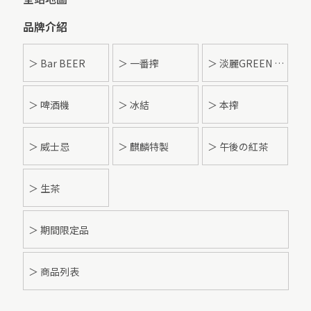
品牌介紹
＞ Bar BEER
＞ 一番搾
＞ 淡麗GREEN LABEL
＞ 啤酒機
＞ 冰結
＞ 本搾
＞ 威士忌
＞ 麒麟特製
＞ 午後の紅茶
＞ 生茶
＞ 期間限定品
＞ 商品列表