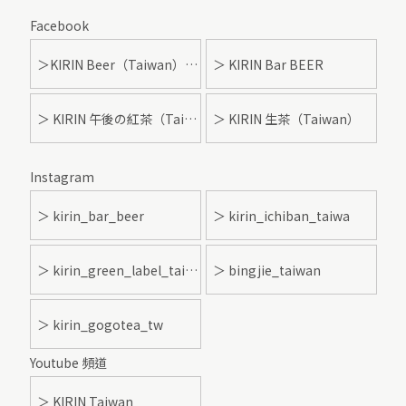
Facebook
＞KIRIN Beer（Taiwan）- 麒麟啤酒
＞ KIRIN Bar BEER
＞ KIRIN 午後の紅茶（Taiwan）
＞ KIRIN 生茶（Taiwan）
Instagram
＞ kirin_bar_beer
＞ kirin_ichiban_taiwa
＞ kirin_green_label_taiwan
＞ bingjie_taiwan
＞ kirin_gogotea_tw
Youtube 頻道
＞ KIRIN Taiwan