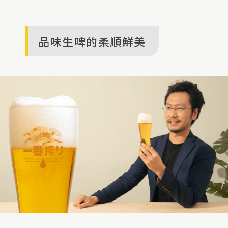
品味生啤的柔順鮮美