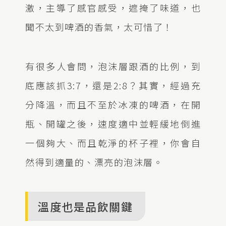
激，主導了感官感受，遮掩了味道，也
聞不太到啤酒的香氣，太可惜了！
有很多人會問，泡沫層跟酒的比例，到
底應該抓3:7，還是2:8？其實，經過充
分降溫，而且不至於冰凍的啤酒，在開
瓶、開罐之後，速度適中並輕緩地倒進
一個夠大、而且乾淨的杯子裡，你會自
然得到適量的、漂亮的泡沫層。
溫度也是品飲關鍵