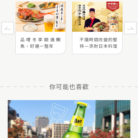
品嚐冬季開運鯛
不隨時間改變的堅
魚，好運一整年
持—添財日本料理
你可能也喜歡