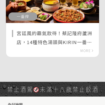
一番搾
宮廷風的霸氣款待！蔡記隆府蘆洲
店，14種特色湯頭與KIRIN一番搾
啤酒的暢快體驗
MORE
禁止酒駕
未滿十八歲禁止飲酒
全站地圖