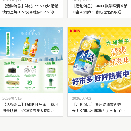
【活動消息】冰結 Ice Magic 活動
【活動消息】KIRIN 麒麟啤酒Ｘ萊
快閃登場！來現場體驗KIRIN 冰結
爾富啤酒節！購買指定品項送好
調酒變身魔法冰沙
禮
2026/07/15
2026/07/03
【活動消息】喝KIRIN 生茶「發現
【活動消息】喝冰結清爽迎夏
風景映像」登錄發票集點開跑！
天！KIRIN 冰結調酒-九州柚子，
大獎抽限量相機、一年份生茶等
來好市多就能買到！
你！