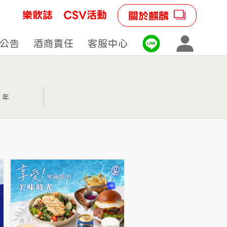
樂飲誌
CSV活動
關於麒麟
公告
酒商責任
客服中心
3 年