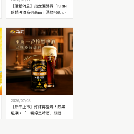
【活動消息】指定通路買「KIRIN
麒麟啤酒系列商品」滿額469元，
送【特盛暢飲大啤酒杯】乙個
2026/07/03
【新品上市】好評再登場！醇黑
風潮，「一番搾黑啤酒」期間限
定上市！