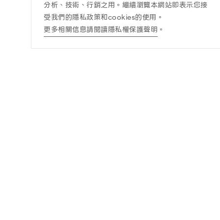
分析、技術、行銷之用。繼續瀏覽本網站即表示您接
受我們的隱私政策和cookies的使用。
更多相關信息請閱讀隱私權保護聲明
。
訊息公告
酒商責任
最新消息
酒商責任
得獎訊息查詢
DRINK WISELY