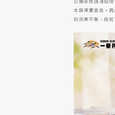
以獨家急速凍結技術
本與果實香氣。再
的完美平衡，成就