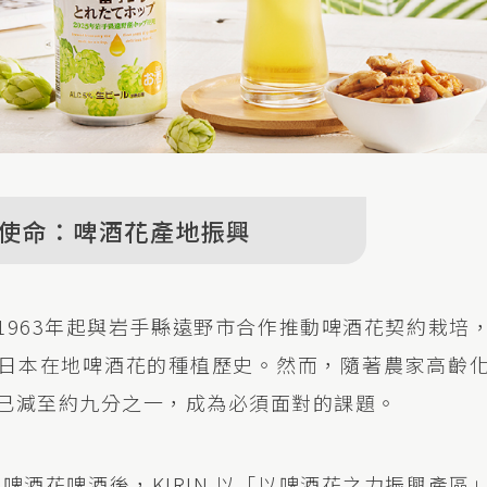
使命：啤酒花產地振興
團自1963年起與岩手縣遠野市合作推動啤酒花契約栽
日本在地啤酒花的種植歷史。然而，隨著農家高齡
已減至約九分之一，成為必須面對的課題。
摘啤酒花啤酒後，KIRIN 以「以啤酒花之力振興產