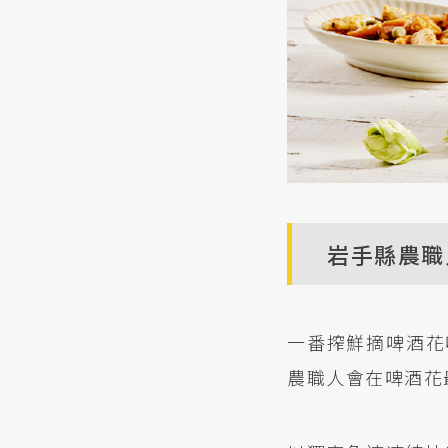
岩手縣農職
一番搾鮮摘啤酒花
農職人會在啤酒花