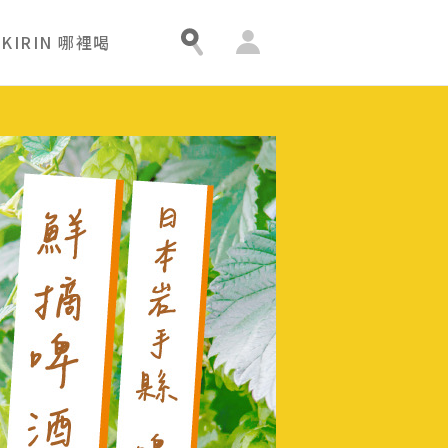
會
KIRIN 哪裡喝
員
中
心