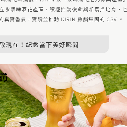
立永續啤酒花產區，積極推動復耕與新農戶培育，
真實香氣，實踐並推動 KIRIN 麒麟集團的 CSV 。
敬現在！紀念當下美好瞬間