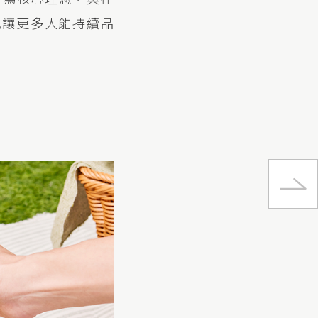
也讓更多人能持續品
宮廷
蘆洲店
N