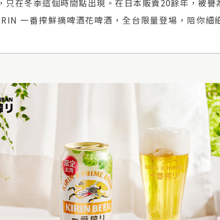
，只在冬季這個時間點出現。在日本販賣20餘年，被譽
KIRIN 一番搾鮮摘啤酒花啤酒，全台限量登場，陪你