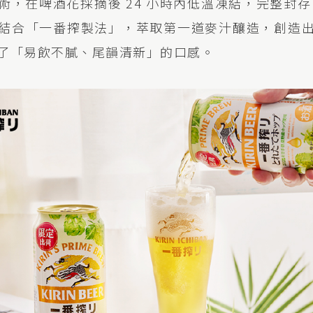
，在啤酒花採摘後 24 小時內低溫凍結，完整封存 I
結合「一番搾製法」，萃取第一道麥汁釀造，創造
了「易飲不膩、尾韻清新」的口感。