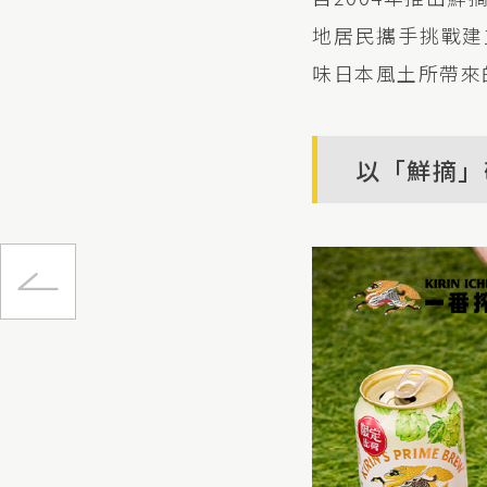
地居民攜手挑戰建
味日本風土所帶來的
以「鮮摘」
香 美