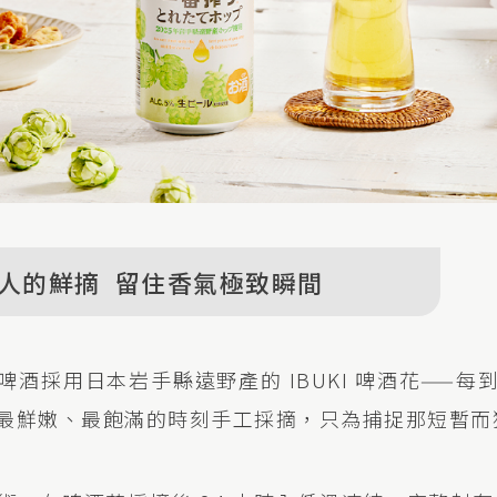
人的鮮摘 留住香氣極致瞬間
啤酒採用日本岩手縣遠野產的 IBUKI 啤酒花——每
最鮮嫩、最飽滿的時刻手工採摘，只為捕捉那短暫而