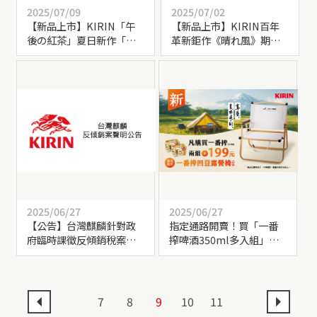
2025/07/09
2025/07/02
【新品上市】KIRIN「午
【新品上市】KIRIN百年
後の紅茶」夏日新作「柳
革新鉅作《晴れ風》期間
橙紅茶」期間限定登場
限定上市
2025/06/27
2025/06/27
【公告】台灣麒麟針對政
指定通路開賣！買「一番
府臨時課徵反傾銷稅案聲
搾啤酒350ml多入組」兩
明事宜
組，享加價購199元，即可
獲得【一番搾凹豆露營
椅】乙張
7
8
9
10
11