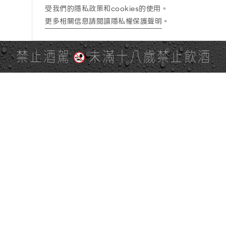
受我們的隱私政策和cookies的使用。
更多相關信息請閱讀隱私權保護聲明
。
禁止酒駕
未滿十八歲禁止飲酒
PAGE TOP
全站地圖
SITE MAP
麒麟社群
KIRIN 會員服務條款
KIRIN Point 點數使用規則