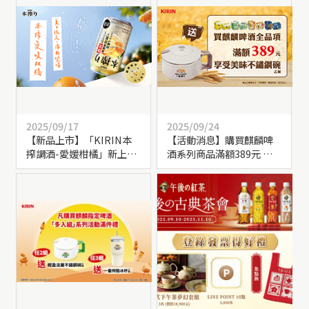
2025/09/17
2025/09/24
【新品上市】「KIRIN本
【活動消息】購買麒麟啤
搾調酒-愛媛柑橘」新上
酒系列商品滿額389元 送
市！
【享受美味不鏽鋼碗】乙
個