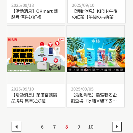
2025/09/18
2025/09/10
【活動消息】OKmart 麒
【活動消息】KIRIN午後
麟月 滿件送好禮
の紅茶【午後の古典茶會
┃化身貴族，集點幸福】
新上線
2025/09/10
2025/09/05
【活動消息】萊爾富麒麟
【活動消息】最強聯名企
品牌月 集章兌好禮
劃登場「冰結×貓下去敦
北俱樂部」聯名調酒限量
上市
6
7
8
9
10