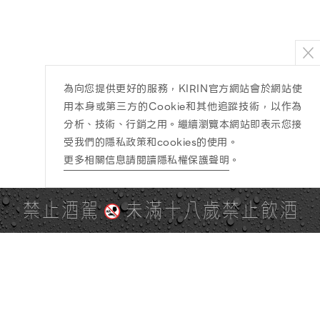
為向您提供更好的服務，KIRIN官方網站會於網站使
用本身或第三方的Cookie和其他追蹤技術，以作為
分析、技術、行銷之用。繼續瀏覽本網站即表示您接
受我們的隱私政策和cookies的使用。
更多相關信息請閱讀隱私權保護聲明
。
禁止酒駕
未滿十八歲禁止飲酒
PAGE TOP
全站地圖
SITE MAP