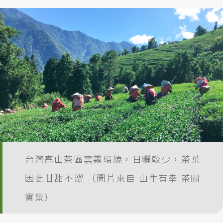
台灣高山茶區雲霧環繞，日曬較少，茶葉
因此甘甜不澀 （圖片來自 山生有幸 茶園
實景）