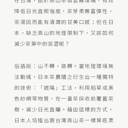
降低日光直照強度，茶芽柔嫩富彈性，
茶湯因而能有清潤的甘美口感；但在日
本，缺乏高山的地理限制下，又該如何
減少茶葉中的苦澀呢？
俗語說：山不轉，路轉。當地理環境無
法動搖，日本茶農隨之衍生出一種獨特
的技術：「遮陽」工法，利用稻草或黑
色紗網等物質，在一番茶採收前覆蓋茶
樹，減少日光直曬。藉由這樣的方式，
日本人培植出跟台灣高山茶一樣葉底柔