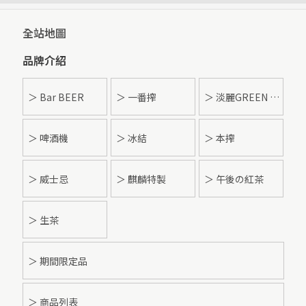
全站地圖
品牌介紹
＞ Bar BEER
＞ 一番搾
＞ 淡麗GREEN LABEL
＞ 啤酒機
＞ 冰結
＞ 本搾
＞ 威士忌
＞ 麒麟特製
＞ 午後の紅茶
＞ 生茶
＞ 期間限定品
＞ 商品列表