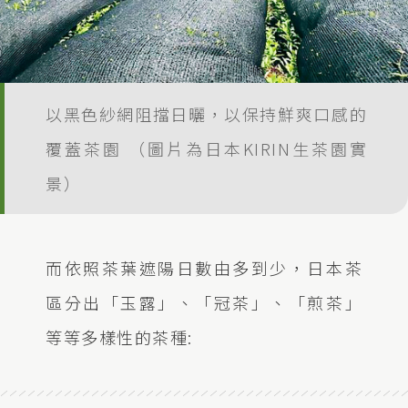
以黑色紗網阻擋日曬，以保持鮮爽口感的
覆蓋茶園 （圖片為日本KIRIN生茶園實
景）
而依照茶葉遮陽日數由多到少，日本茶
區分出「玉露」、「冠茶」、「煎茶」
等等多樣性的茶種: