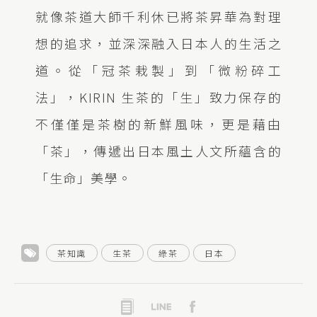
就像茶道大師千利休已將茶昇華為對理
想的追求，並深深融入日本人的生活之
道。從「冠茶栽製」到「微粉碎工
法」，KIRIN 生茶的「生」致力保存的
不僅僅是茶樹的新鮮風味，更是藉由
「茶」，傳遞出日本風土人文所蘊含的
「生命」美學。
茶知識
生茶
綠茶
日本