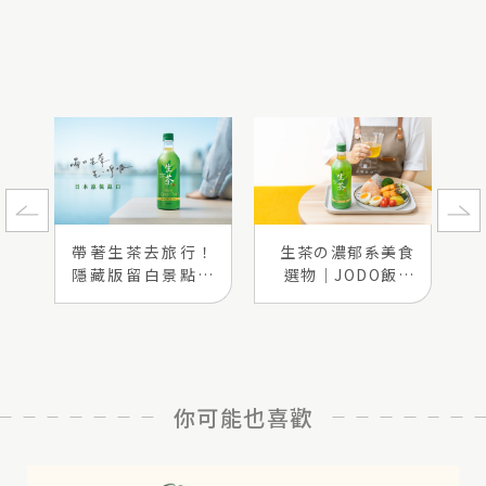
帶著生茶去旅行！
生茶の濃郁系美食
隱藏版留白景點推
選物｜JODO飯糰
薦
手作
你可能也喜歡