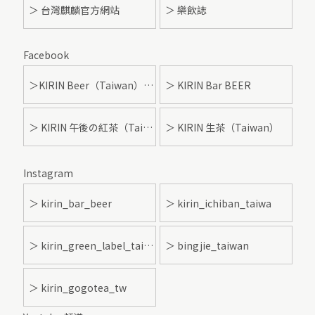
＞ 台灣麒麟官方網站
＞ 樂飲誌
Facebook
＞KIRIN Beer（Taiwan）- 麒麟啤酒
＞ KIRIN Bar BEER
＞ KIRIN 午後の紅茶（Taiwan）
＞ KIRIN 生茶（Taiwan）
Instagram
＞ kirin_bar_beer
＞ kirin_ichiban_taiwa
＞ kirin_green_label_taiwan
＞ bingjie_taiwan
＞ kirin_gogotea_tw