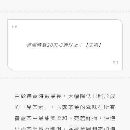
遮陽時數20天-3週以上：【玉露】
由於遮蓋時數最長，大幅降低日照形成
的「兒茶素」，玉露茶葉的滋味在所有
覆蓋茶中最甜美柔和、宛若鮮摘，沖泡
出的茶湯極為稠滑，並透著圓潤宛如海