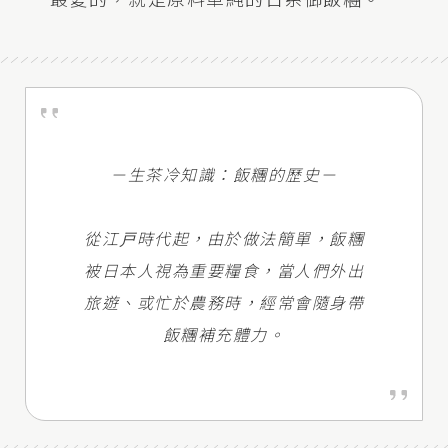
－生茶冷知識：飯糰的歷史－
從江戸時代起，由於做法簡單，飯糰
被日本人視為重要糧食，當人們外出
旅遊、或忙於農務時，經常會隨身帶
飯糰補充體力。