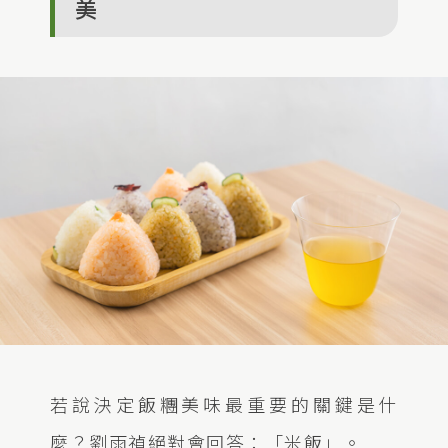
美
若說決定飯糰美味最重要的關鍵是什
麼？劉雨禎絕對會回答：「米飯」。