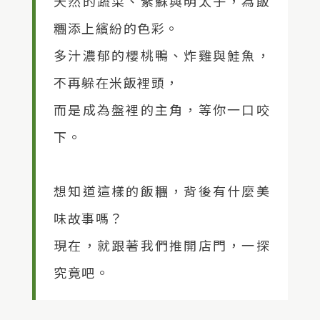
天然的蔬菜、紫蘇與明太子，為飯
糰添上繽紛的色彩。
多汁濃郁的櫻桃鴨、炸雞與鮭魚，
不再躲在米飯裡頭，
而是成為盤裡的主角，等你一口咬
下。
想知道這樣的飯糰，背後有什麼美
味故事嗎？
現在，就跟著我們推開店門，一探
究竟吧。