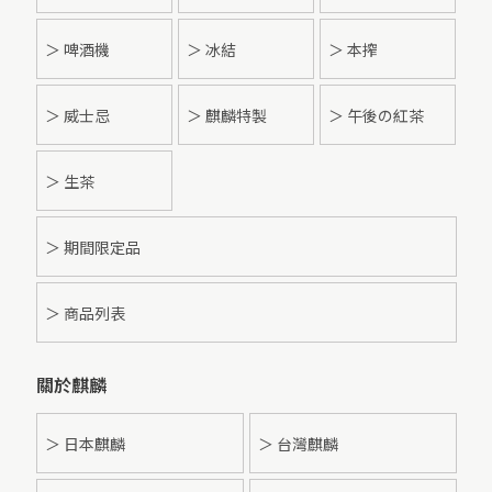
＞ 啤酒機
＞ 冰結
＞ 本搾
＞ 威士忌
＞ 麒麟特製
＞ 午後の紅茶
＞ 生茶
＞ 期間限定品
＞ 商品列表
關於麒麟
＞ 日本麒麟
＞ 台灣麒麟