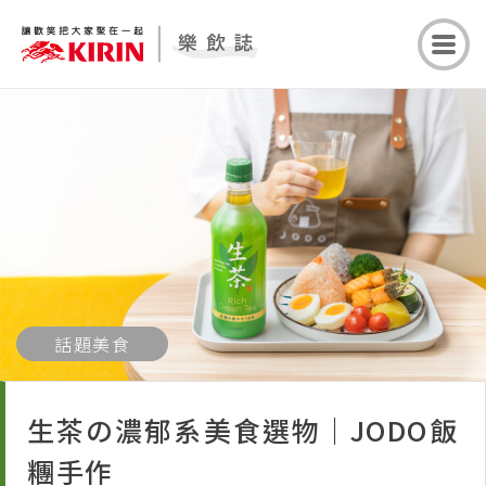
話題美食
生茶の濃郁系美食選物｜JODO飯
糰手作