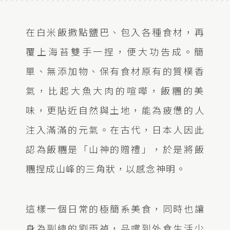
在白米飯撒點鹽巴、包入各種食材，再
覆上海苔雙手一捏，便大功告成。簡
單、無添加物、保有食材原有的質樸香
氣，比起大魚大肉的喧嘩，飯糰的美
味，更貼近自然與土地，能為疲憊的人
注入滿滿的元氣。在古代，日本人因此
認為飯糰是「山神的贈禮」，於是將飯
糰捏成山峰的三角狀，以感念神明。
這樣一個日常的極簡系美食，同時也讓
身為副總的劉雨禎，品嚐到外食生活少