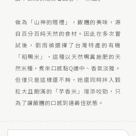
做為「山神的贈禮」，飯糰的美味，源
自百分百純天然的食材。因此在多次嘗
試後，劉雨禎選擇了台灣特產的有機
「稻鴨米」，這種以天然鴨糞施肥的天
然米種，煮來口感黏Q適中、香氣淡雅。
但僅只是這樣還不夠，她還同時拌入穀
粒大且飽滿的「芋香米」增添咬勁，只
為了讓飯糰的口感到達最佳狀態。