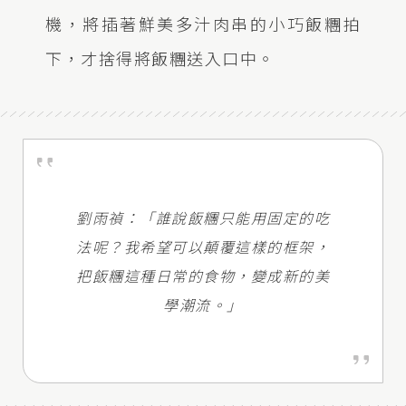
機，將插著鮮美多汁肉串的小巧飯糰拍
下，才捨得將飯糰送入口中。
劉雨禎：「誰說飯糰只能用固定的吃
法呢？我希望可以顛覆這樣的框架，
把飯糰這種日常的食物，變成新的美
學潮流。」