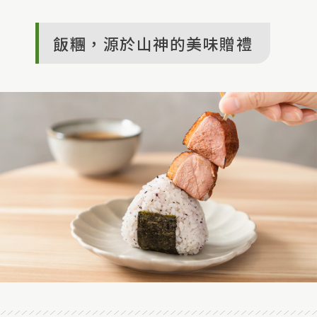
飯糰，源於山神的美味贈禮