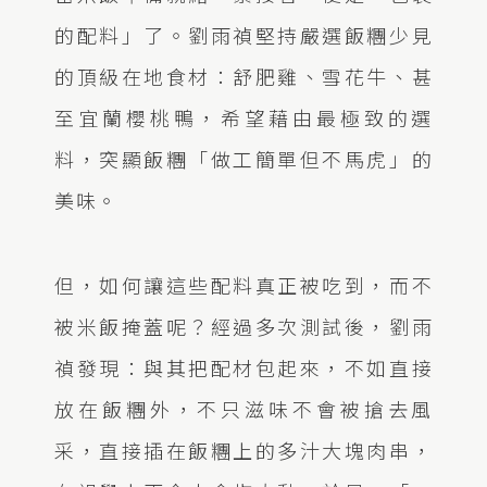
的配料」了。劉雨禎堅持嚴選飯糰少見
的頂級在地食材：舒肥雞、雪花牛、甚
至宜蘭櫻桃鴨，希望藉由最極致的選
料，突顯飯糰「做工簡單但不馬虎」的
美味。
但，如何讓這些配料真正被吃到，而不
被米飯掩蓋呢？經過多次測試後，劉雨
禎發現：與其把配材包起來，不如直接
放在飯糰外，不只滋味不會被搶去風
采，直接插在飯糰上的多汁大塊肉串，