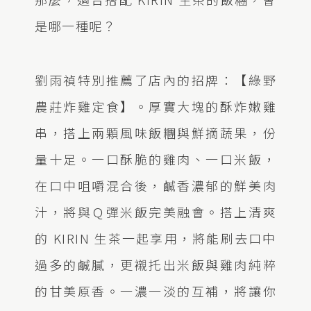
是哪一種呢？
劉雨禎特別推薦了店內的招牌：【綠野
農莊炸雞定食】。厚實大塊的酥炸嫩雞
串，搭上兩顆風味飯糰與鮮摘蔬果，份
量十足。一口酥脆的雞肉、一口米飯，
在口中咀嚼混合後，鹹香濃郁的鮮美肉
汁，將與Ｑ彈米飯完美融會。搭上清爽
的 KIRIN 生茶一起享用，將能刷去口中
過多的鹹膩，更襯托出米飯與雞肉純粹
的甘美原香。一濃一淡的互補，將讓你