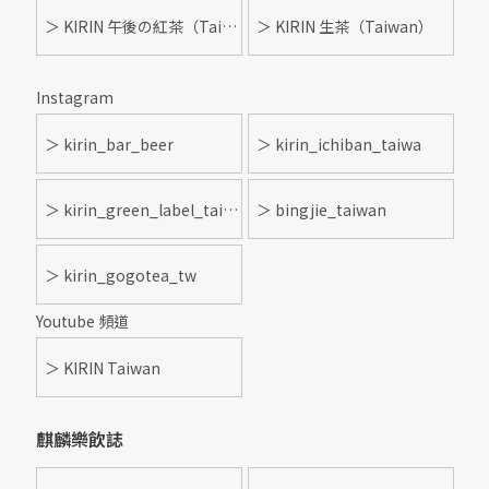
＞ KIRIN 午後の紅茶（Taiwan）
＞ KIRIN 生茶（Taiwan）
Instagram
＞ kirin_bar_beer
＞ kirin_ichiban_taiwa
＞ kirin_green_label_taiwan
＞ bingjie_taiwan
＞ kirin_gogotea_tw
Youtube 頻道
＞ KIRIN Taiwan
麒麟樂飲誌