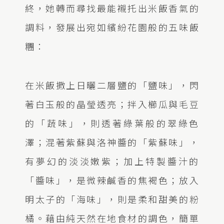
終，她轉而尋找最能襯托出米飯香氣的
調料，發展出宛如繽紛花園般的五味飯
糰：
在米飯撒上日曬二層鹽的「鹽味」，閃
著白玉般的晶瑩透亮；拌入櫛瓜與毛豆
的「蔬味」，則透著綠葉般的翠綠色
澤；混著紫蘇與洛神醬的「紫蘇味」，
有夢幻的淡淡嫩紫；加上特製醬汁的
「醬味」，是微辣鹹香的焦褐色；放入
明太子的「海味」，則是柔和甜美的粉
橘。藉由純天然在地食材的調色，簡單