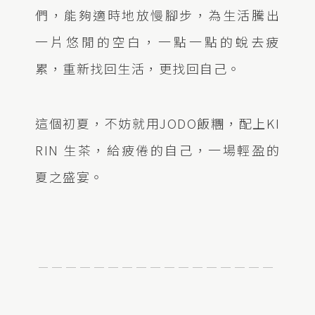
們，能夠適時地放慢腳步，為生活騰出
一片悠閒的空白，一點一點的蛻去疲
累，重新找回生活，更找回自己。
這個初夏，不妨就用JODO飯糰，配上KI
RIN 生茶，給疲倦的自己，一場輕盈的
夏之盛宴。