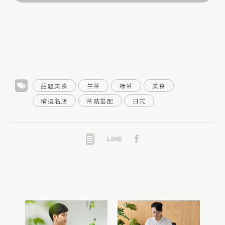
地
圖
話題美食
生茶
綠茶
美食
精選名店
茶點搭配
日式