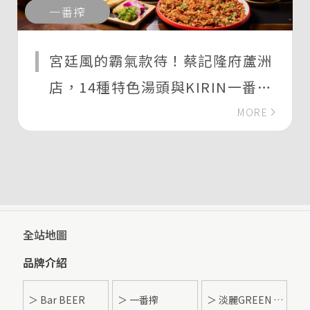
一番搾
宮廷風的霸氣款待！蔡記隆府蘆洲
店，14種特色湯頭與KIRIN一番搾
啤酒的暢快體驗
MORE
全站地圖
品牌介紹
＞ Bar BEER
＞ 一番搾
＞ 淡麗GREEN LABEL