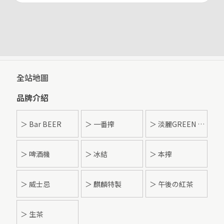
全站地圖
品牌介紹
＞ Bar BEER
＞ 一番搾
＞ 淡麗GREEN LABEL
＞ 啤酒機
＞ 冰結
＞ 本搾
＞ 威士忌
＞ 麒麟特製
＞ 午後の紅茶
＞ 生茶