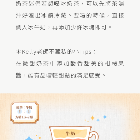
奶茶迷們若想喝冰奶茶，可以先將茶湯
沖好濾出冰鎮冷藏。要喝的時候，直接
調入冰牛奶，再添加少許冰塊即可。
＊Kelly老師不藏私的小Tips：
在微甜奶茶中添加酸香甜美的柑橘果
醬，能有品嚐輕甜點的滿足感受。