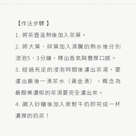
【作法步驟 】
1. 將茶壺溫熱後加入茶葉。
2. 將大葉、碎葉加入沸騰的熱水後分別
浸泡5、3分鐘，釋出香氣與豐厚口感。
3. 經過充足的浸泡時間後濾出茶湯，要
濾出最後一滴茶水（黃金滴），概念為
最醇美濃郁的茶湯要完全濾出來。
4. 調入砂糖後加入新鮮牛奶即完成一杯
濃厚的奶茶！