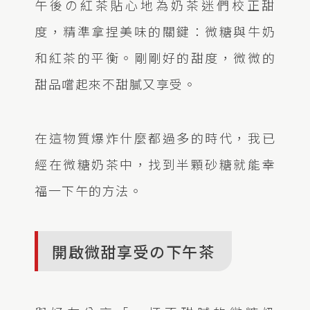
午後の紅茶貼心地為奶茶迷們校正甜
度，精準拿捏美味的關鍵：微糖與牛奶
和紅茶的平衡。剛剛好的甜度，微微的
甜品嚐起來不甜膩又享受。
在這物質爆炸什麼都過多的時代，我已
經在微糖奶茶中，找到半顆砂糖就能幸
福一下午的方法。
開啟微甜享受の下午茶