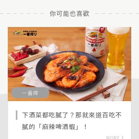
你可能也喜歡
一番搾
下酒菜都吃膩了？那就來道百吃不
膩的「麻辣啤酒蝦」！
MORE