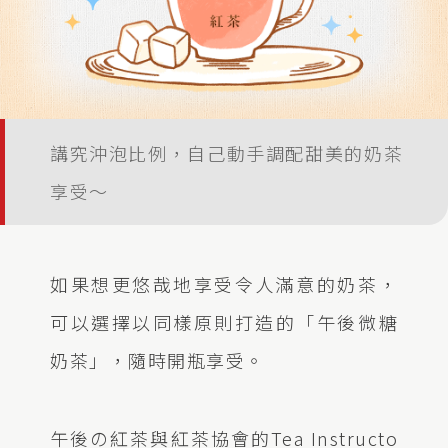
講究沖泡比例，自己動手調配甜美的奶茶
享受～
如果想更悠哉地享受令人滿意的奶茶，
可以選擇以同樣原則打造的「午後微糖
奶茶」，隨時開瓶享受。
午後の紅茶與紅茶協會的Tea Instructo