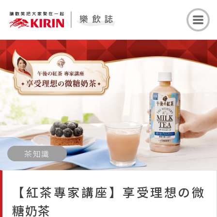
茶知識
【紅茶專家講座】享受理想の微
糖奶茶