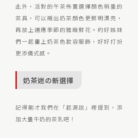
此外，派對的午茶佈置選擇顏色稍重的
茶具，可以襯出奶茶顏色更鮮明漂亮，
再放上適應季節的雅緻鮮花。約好姊妹
們一起畫上奶茶色妝容服飾，好好打扮
更添儀式感。
奶茶迷の新選擇
記得剛才我們在「起源說」裡提到，添
加大量牛奶的茶乳吧！