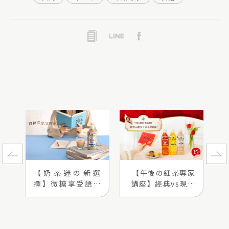
【奶茶迷の新選
【午後の紅茶專家
擇】微糖享受語錄
講座】經典vs現代
集
午茶享受對談