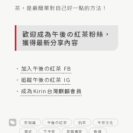
茶，是最簡單對自己好一點的方法！
歡迎成為午後の紅茶粉絲，
獲得最新分享內容
•
加入午後の紅茶
FB
•
追蹤午後の紅茶
I
G
•
成為
Kirin
台灣麒麟會員
茶知識
午後の紅茶
奶茶
午茶文化
英式
下午茶
茶類專家
食譜