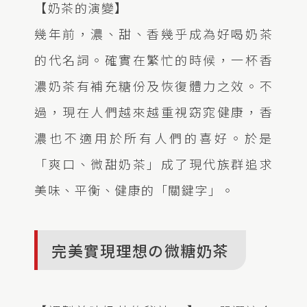
【奶茶的演變】
幾年前，濃、甜、香幾乎成為好喝奶茶
的代名詞。確實在繁忙的時候，一杯香
濃奶茶有補充糖份及恢復體力之效。不
過，現在人們越來越重視窈窕健康，香
濃也不適用於所有人們的喜好。於是
「爽口、微甜奶茶」成了現代族群追求
美味、平衡、健康的「關鍵字」。
完美實現理想の微糖奶茶