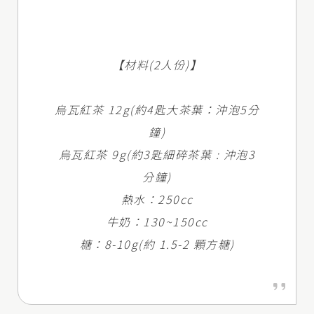
【材料(2人份)】
烏瓦紅茶 12g(約4匙大茶葉：沖泡5分
鐘)
烏瓦紅茶 9g(約3匙細碎茶葉 : 沖泡3
分鐘)
熱水：250cc
牛奶：130~150cc
糖：8-10g(約 1.5-2 顆方糖)