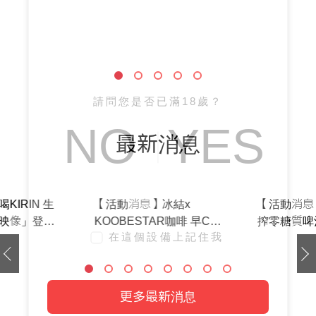
最新消息
請問您是否已滿18歲？
KIRIN 生
【活動消息】
NO
YES
映像」登錄
搾零糖質啤
！大獎抽限
gonnaEA
份生茶等
盈聯手！