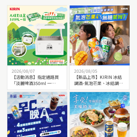
2026/08/07
2026/08/05
【活動消息】指定通路買
【新品上市】KIRIN 冰結
「淡麗啤酒350ml 一
調酒-氣泡芒果、冰結調
箱」，享加價購獲得「淡
酒-無糖萊姆 期間限定上
麗喀喀變形收納箱」乙個 !
市！