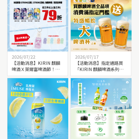
2026/07/22
2026/07/17
【活動消息】KIRIN 麒麟
【活動消息】指定通路買
啤酒Ｘ萊爾富啤酒節！購
「KIRIN 麒麟啤酒系列商
買指定品項送好禮
品」滿額469元，送【特盛
暢飲大啤酒杯】乙個