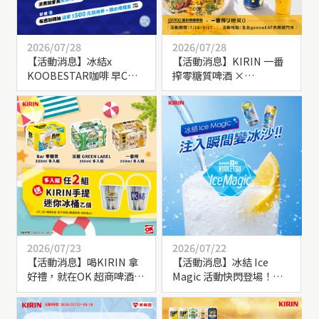
2026/07/28
2026/07/28
【活動消息】冰結x
【活動消息】KIRIN 一番
KOOBESTAR咖啡 早C晚A
搾零糖質啤酒 ×
聯名
gonnaEAT 共樂遊 夏日輕
盈聯手！
2026/07/23
2026/07/22
【活動消息】喝KIRIN 拿
【活動消息】冰結 Ice
好禮，就在OK 超商啤酒
Magic 活動快閃登場！來
節！買KIRIN 麒麟啤酒指
現場體驗KIRIN 冰結調酒
定品項送實用好物
變身魔法冰沙