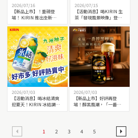
2026/07/16
2026/07/15
【新品上市】！重磅登
【活動消息】喝KIRIN 生
場！ KIRIN 推出全新
茶「發現風景映像」登錄
「iMUSE_乳酸菌檸檬水」
發票集點開跑！大獎抽限
量相機、一年份生茶等
你！
2026/07/03
2026/07/03
【活動消息】喝冰結清爽
【新品上市】好評再登
迎夏天！KIRIN 冰結調酒-
場！醇黑風潮，「一番搾
九州柚子，來好市多就能
黑啤酒」期間限定上市！
買到！
1
2
3
4
5