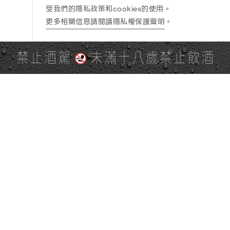
受我們的隱私政策和cookies的使用。
更多相關信息請閱讀隱私權保護聲明
。
禁止酒駕
未滿十八歲禁止飲酒
PAGE TOP
全站地圖
SITE MAP
麒麟社群
KIRIN 會員服務條款
KIRIN Point 點數使用規則