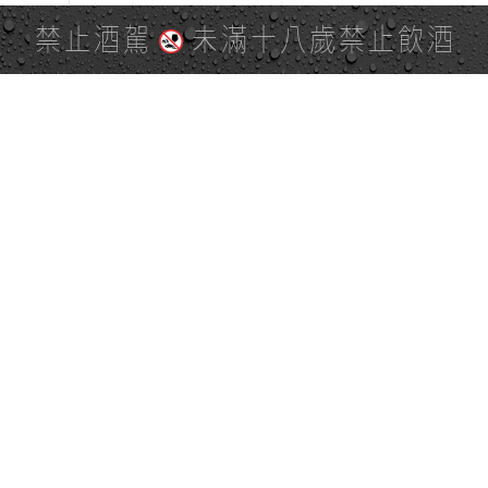
禁止酒駕
未滿十八歲禁止飲酒
PAGE TOP
全站地圖
SITE MAP
麒麟社群
KIRIN 會員服務條款
KIRIN Point 點數使用規則
台灣麒麟網路與社群溝通規
隱私權及個資保護聲明
範