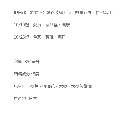
即日起，將於下列通路陸續上市，數量有限，售完為止：
10/19起：愛買、家樂福、楓康
10/26起：全家、寶雅、惠康
容量 : 350毫升
酒精成分 : 5度
原材料：麥芽・啤酒花・大麥・大麥蒸餾酒
原產地 : 日本