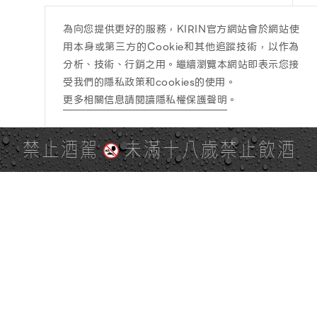
為向您提供更好的服務，KIRIN官方網站會於網站使
用本身或第三方的Cookie和其他追蹤技術，以作為
分析、技術、行銷之用。繼續瀏覽本網站即表示您接
受我們的隱私政策和cookies的使用。
更多相關信息請閱讀隱私權保護聲明
。
禁止酒駕
未滿十八歲禁止飲酒
PAGE TOP
全站地圖
SITE MAP
麒麟社群