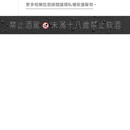
更多相關信息請閱讀隱私權保護聲明
。
禁止酒駕
未滿十八歲禁止飲酒
PAGE TOP
全站地圖
SITE MAP
麒麟社群
KIRIN 會員服務條款
KIRIN Point 點數使用規則
台灣麒麟網路與社群溝通規
隱私權及個資保護聲明
範