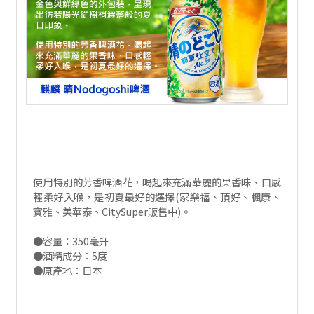
使用特別的芳香啤酒花，喝起來充滿華麗的果香味、口感
輕柔好入喉，是初夏最好的選擇(家樂福、頂好、楓康、
寶雅、美華泰、CitySuper販售中)。
●容量：350毫升
●酒精成分：5度
●原產地：日本