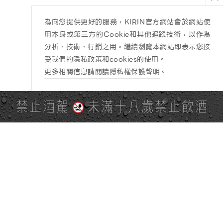
為向您提供更好的服務，KIRIN官方網站會於網站使
用本身或第三方的Cookie和其他追蹤技術，以作為
分析、技術、行銷之用。繼續瀏覽本網站即表示您接
受我們的隱私政策和cookies的使用。
更多相關信息請閱讀隱私權保護聲明
。
禁止酒駕
未滿十八歲禁止飲酒
PAGE TOP
全站地圖
SITE MAP
麒麟社群