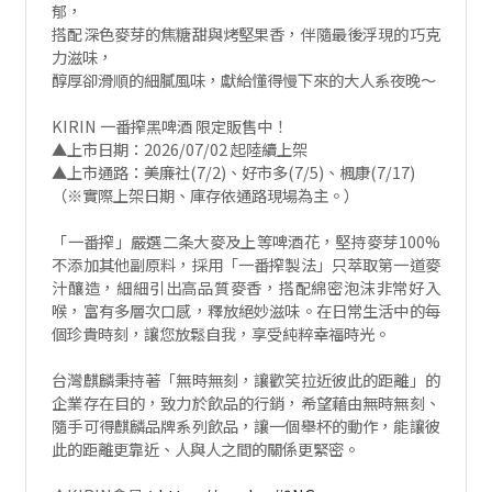
郁，
搭配深色麥芽的焦糖甜與烤堅果香，伴隨最後浮現的巧克
力滋味，
醇厚卻滑順的細膩風味，獻給懂得慢下來的大人系夜晚～
KIRIN 一番搾黑啤酒 限定販售中！
▲上市日期：2026/07/02 起陸續上架
▲上市通路：美廉社(7/2)、好市多(7/5)、楓康(7/17)
（※實際上架日期、庫存依通路現場為主。）
「一番搾」嚴選二条大麥及上等啤酒花，堅持麥芽100%
不添加其他副原料，採用「一番搾製法」只萃取第一道麥
汁釀造，細細引出高品質麥香，搭配綿密泡沫非常好入
喉，富有多層次口感，釋放絕妙滋味。在日常生活中的每
個珍貴時刻，讓您放鬆自我，享受純粹幸福時光。
台灣麒麟秉持著「無時無刻，讓歡笑拉近彼此的距離」的
企業存在目的，致力於飲品的行銷，希望藉由無時無刻、
隨手可得麒麟品牌系列飲品，讓一個舉杯的動作，能讓彼
此的距離更靠近、人與人之間的關係更緊密。