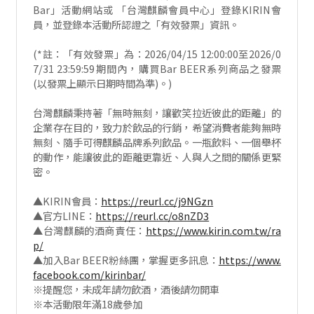
Bar」活動網站或 「台灣麒麟會員中心」登錄KIRIN會
員，並登錄本活動所認證之「有效發票」資訊。
(*註：「有效發票」為：2026/04/15 12:00:00至2026/0
7/31 23:59:59期間內，購買Bar BEER系列商品之發票
(以發票上顯示日期時間為準)。)
台灣麒麟秉持著「無時無刻，讓歡笑拉近彼此的距離」的
企業存在目的，致力於飲品的行銷，希望消費者能夠無時
無刻、隨手可得麒麟品牌系列飲品。一瓶飲料、一個舉杯
的動作，能讓彼此的距離更靠近、人與人之間的關係更緊
密。
▲KIRIN會員：
https://reurl.cc/j9NGzn
▲官方LINE：
https://reurl.cc/o8nZD3
▲台灣麒麟的酒商責任：
https://www.kirin.com.tw/ra
p/
▲加入Bar BEER粉絲團，掌握更多訊息：
https://www.
facebook.com/kirinbar/
※提醒您，未成年請勿飲酒，酒後請勿開車
※本活動限年滿18歲參加