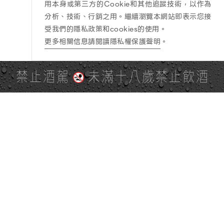
用本身或第三方的Cookie和其他追蹤技術，以作為
分析、技術、行銷之用。繼續瀏覽本網站即表示您接
受我們的隱私政策和cookies的使用。
更多相關信息請閱讀隱私權保護聲明
。
禁止酒駕
未滿十八歲禁止飲酒
PAGE TOP
全站地圖
SITE MAP
麒麟社群