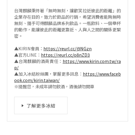
台灣麒麟秉持著「無時無刻，讓歡笑拉近彼此的距離」的
企業存在目的，致力於飲品的行銷，希望消費者能夠無時
無刻、隨手可得麒麟品牌系列飲品。一瓶飲料、一個舉杯
的動作，能讓彼此的距離更靠近、人與人之間的關係更緊
密。
▲KIRIN會員：
https://reurl.cc/j9NGzn
▲官方LINE：
https://reurl.cc/o8nZD3
▲台灣麒麟的酒商責任：
https://www.kirin.com.tw/ra
p/
▲加入冰結粉絲團，掌握更多訊息：
https://www.faceb
ook.com/kirin.taiwan/
※提醒您，未成年請勿飲酒，酒後請勿開車
了解更多冰結