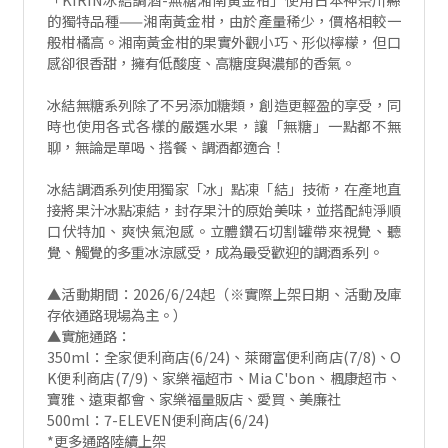
的獨特品種——湘南黃金柑，由於產量稀少，價格相較一
般柑橘高。湘南黃金柑的果實外觀小巧、形似檸檬，但口
感卻很香甜，擁有低酸度、高糖度與濃郁的香氣。
冰結無糖系列除了不另添加糖類，創造更輕盈的享受，同
時也使用各式各樣的嚴選水果，讓「無糖」一點都不無
聊，無論是單喝、搭餐、調酒都適合！
冰結調酒系列使用獨家「冰」點凍「結」技術，在產地直
接將果汁冰點凍結，封存果汁的原始美味，並搭配純淨順
口伏特加、爽快氣泡感。立體鑽石切割罐帶來視覺、聽
覺、觸覺的多重冰涼感受，成為最受歡迎的調酒系列。
▲活動期間：2026/6/24起（※實際上架日期、活動及庫
存依通路現場為主。）
▲實施通路：
350ml：全家便利商店(6/24)、萊爾富便利商店(7/8)、O
K便利商店(7/9)、家樂福超市、Mia C'bon、楓康超市、
寶雅、遠東都會、家樂福量販店、愛買、美廉社
500ml：7-ELEVEN便利商店(6/24)
*更多通路陸續上架