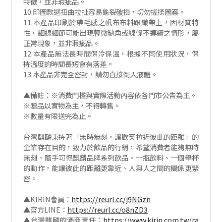
特徵，並非瑕疵品。
10.印圖款遇扭曲拉扯容易龜裂破損，切勿搓揉圖案。
11.本產品印刷於帶毛感之帆布布料跟織帶上，因材質特
性，細線細節可能出現輕微缺角或線條不連續之情形，屬
正常現象，並非瑕疵品。
12.本產品無法長時間保冷保溫，根據不同使用狀況，保
持溫度的時間長短會有落差。
13.本產品非完全密封，請勿直接倒入液體。
▲備註：※消費門檻與實際活動內容依各門市公告為主。
※贈品以實物為主，不得轉售。
※數量有限送完為止。
台灣麒麟秉持著「無時無刻，讓歡笑拉近彼此的距離」的
企業存在目的，致力於飲品的行銷，希望消費者能夠無時
無刻、隨手可得麒麟品牌系列飲品。一瓶飲料、一個舉杯
的動作，能讓彼此的距離更靠近、人與人之間的關係更緊
密。
▲KIRIN會員：
https://reurl.cc/j9NGzn
▲官方LINE：
https://reurl.cc/o8nZD3
▲台灣麒麟的酒商責任：
https://www.kirin.com.tw/ra