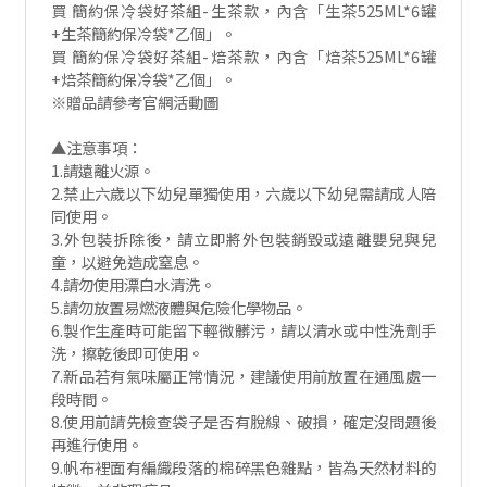
買 簡約保冷袋好茶組-生茶款，內含「生茶525ML*6罐
+生茶簡約保冷袋*乙個」。
買 簡約保冷袋好茶組-焙茶款，內含「焙茶525ML*6罐
+焙茶簡約保冷袋*乙個」。
※贈品請參考官網活動圖
▲注意事項：
1.請遠離火源。
2.禁止六歲以下幼兒單獨使用，六歲以下幼兒需請成人陪
同使用。
3.外包裝拆除後，請立即將外包裝銷毀或遠離嬰兒與兒
童，以避免造成窒息。
4.請勿使用漂白水清洗。
5.請勿放置易燃液體與危險化學物品。
6.製作生產時可能留下輕微髒污，請以清水或中性洗劑手
洗，擦乾後即可使用。
7.新品若有氣味屬正常情況，建議使用前放置在通風處一
段時間。
8.使用前請先檢查袋子是否有脫線、破損，確定沒問題後
再進行使用。
9.帆布裡面有編織段落的棉碎黑色雜點，皆為天然材料的