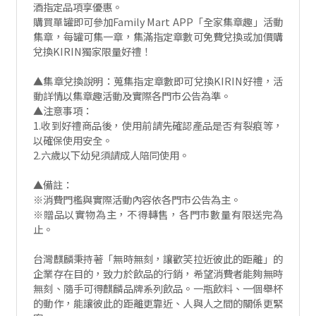
酒指定品項享優惠。
購買單罐即可參加Family Mart APP「全家集章趣」活動
集章，每罐可集一章，集滿指定章數可免費兌換或加價購
兌換KIRIN獨家限量好禮！
▲集章兌換說明：蒐集指定章數即可兌換KIRIN好禮，活
動詳情以集章趣活動及實際各門市公告為準。
▲注意事項：
1.收到好禮商品後，使用前請先確認產品是否有裂痕等，
以確保使用安全。
2.六歲以下幼兒須請成人陪同使用。
▲備註：
※消費門檻與實際活動內容依各門市公告為主。
※贈品以實物為主，不得轉售，各門市數量有限送完為
止。
台灣麒麟秉持著「無時無刻，讓歡笑拉近彼此的距離」的
企業存在目的，致力於飲品的行銷，希望消費者能夠無時
無刻、隨手可得麒麟品牌系列飲品。一瓶飲料、一個舉杯
的動作，能讓彼此的距離更靠近、人與人之間的關係更緊