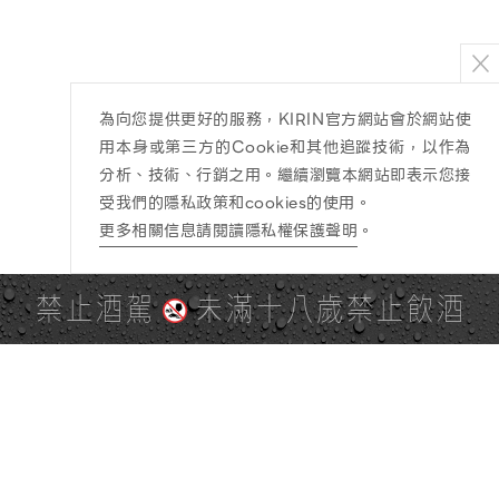
為向您提供更好的服務，KIRIN官方網站會於網站使
用本身或第三方的Cookie和其他追蹤技術，以作為
分析、技術、行銷之用。繼續瀏覽本網站即表示您接
受我們的隱私政策和cookies的使用。
更多相關信息請閱讀隱私權保護聲明
。
禁止酒駕
未滿十八歲禁止飲酒
PAGE TOP
全站地圖
SITE MAP