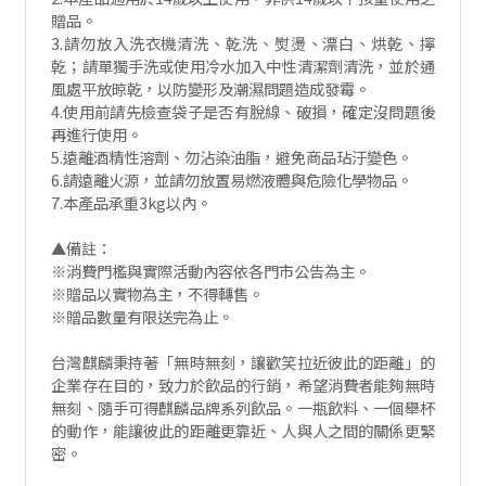
贈品。
3.請勿放入洗衣機清洗、乾洗、熨燙、漂白、烘乾、擰
乾；請單獨手洗或使用冷水加入中性清潔劑清洗，並於通
風處平放晾乾，以防變形及潮濕問題造成發霉。
4.使用前請先檢查袋子是否有脫線、破損，確定沒問題後
再進行使用。
5.遠離酒精性溶劑、勿沾染油脂，避免商品玷汙變色。
6.請遠離火源，並請勿放置易燃液體與危險化學物品。
7.本產品承重3kg以內。
▲備註：
※消費門檻與實際活動內容依各門市公告為主。
※贈品以實物為主，不得轉售。
※贈品數量有限送完為止。
台灣麒麟秉持著「無時無刻，讓歡笑拉近彼此的距離」的
企業存在目的，致力於飲品的行銷，希望消費者能夠無時
無刻、隨手可得麒麟品牌系列飲品。一瓶飲料、一個舉杯
的動作，能讓彼此的距離更靠近、人與人之間的關係更緊
密。