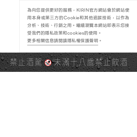
為向您提供更好的服務，KIRIN官方網站會於網站使
用本身或第三方的Cookie和其他追蹤技術，以作為
分析、技術、行銷之用。繼續瀏覽本網站即表示您接
受我們的隱私政策和cookies的使用。
更多相關信息請閱讀隱私權保護聲明
。
禁止酒駕
未滿十八歲禁止飲酒
PAGE TOP
全站地圖
SITE MAP
麒麟社群