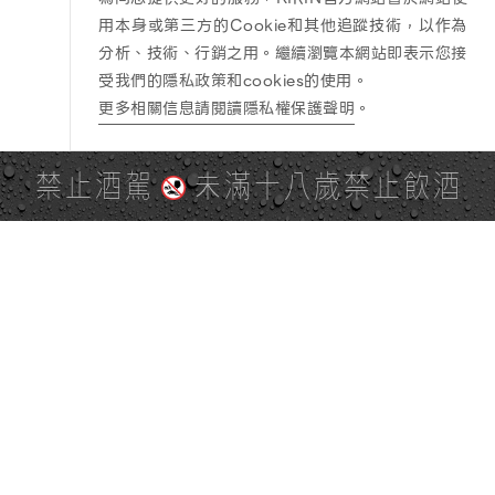
用本身或第三方的Cookie和其他追蹤技術，以作為
分析、技術、行銷之用。繼續瀏覽本網站即表示您接
受我們的隱私政策和cookies的使用。
更多相關信息請閱讀隱私權保護聲明
。
禁止酒駕
未滿十八歲禁止飲酒
PAGE TOP
全站地圖
SITE MAP
麒麟社群