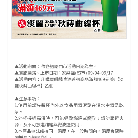
▲活動期間： 依各通路門市活動日期為主。
▲實施通路、上市日期：家樂福(超市) 09/04-09/17
▲活動內容：凡購買麒麟啤酒系列商品滿額469元 送【淡
麗秋蒔曲線杯】乙個
▲注意事項：
1.使用前請先將杯內外以食品用清潔劑在溫水中清洗乾
淨。
2.外杯接近高溫時，可能導致燃燒或變形；請勿靠近火
源，及不可放進烤箱與微波爐使用。
3.本產品無法維持同一溫度，在一段時間內，溫度會隨時
間增長而慢慢變化。