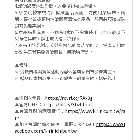
4.請勿過度盛裝熱飲，以免溢出造成燙傷。
5.請使用軟布或海綿擦拭產品表面，勿使用菜瓜布、鋼
刷、硬材質或腐蝕性液體等清洗本產品，恐因裂痕造成破
損或影響美觀。
6.本產品非玩具，不適合8歲以下兒童使用；而12歳以下
兒童使用時，請由成人陪同操作。
7.不得用於乳製品或嬰兒食品的長時間保溫，當產品用於
盛裝牛奶等易變質液體後，應及時清洗。
▲備註：
※ 消費門檻與實際活動內容依各店家門市公告為主。
※ 贈品以實物為主，不得轉售。數量有限，送完為止。
▲KIRIN會員：
https://reurl.cc/RAx3g
▲官方LINE：
https://bit.ly/3fwPfmd|
▲台灣麒麟的酒商責任：
https://www.kirin.com.tw/ra
p/
▲加入台灣麒麟粉絲團，掌握更多訊息！
https://www.f
acebook.com/kirinichiban.tw