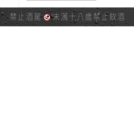
禁止酒駕
未滿十八歲禁止飲酒
PAGE TOP
全站地圖
SITE MAP
麒麟社群
KIRIN 會員服務條款
KIRIN Point 點數使用規則
台灣麒麟網路與社群溝通規
隱私權及個資保護聲明
範