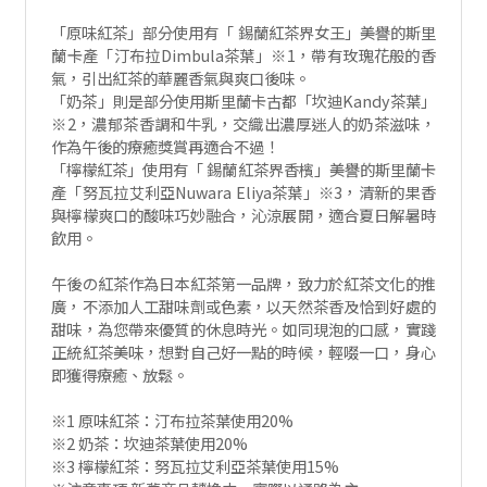
「原味紅茶」部分使用有「 錫蘭紅茶界女王」美譽的斯里
蘭卡產「汀布拉Dimbula茶葉」※1，帶有玫瑰花般的香
氣，引出紅茶的華麗香氣與爽口後味。
「奶茶」則是部分使用斯里蘭卡古都「坎迪Kandy茶葉」
※2，濃郁茶香調和牛乳，交織出濃厚迷人的奶茶滋味，
作為午後的療癒獎賞再適合不過！
「檸檬紅茶」使用有「 錫蘭紅茶界香檳」美譽的斯里蘭卡
產「努瓦拉艾利亞Nuwara Eliya茶葉」※3，清新的果香
與檸檬爽口的酸味巧妙融合，沁涼展開，適合夏日解暑時
飲用。
午後の紅茶作為日本紅茶第一品牌，致力於紅茶文化的推
廣，不添加人工甜味劑或色素，以天然茶香及恰到好處的
甜味，為您帶來優質的休息時光。如同現泡的口感，實踐
正統紅茶美味，想對自己好一點的時候，輕啜一口，身心
即獲得療癒、放鬆。
※1 原味紅茶：汀布拉茶葉使用20%
※2 奶茶：坎迪茶葉使用20%
※3 檸檬紅茶：努瓦拉艾利亞茶葉使用15%