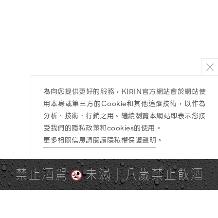
為向您提供更好的服務，KIRIN官方網站會於網站使
用本身或第三方的Cookie和其他追蹤技術，以作為
分析、技術、行銷之用。繼續瀏覽本網站即表示您接
受我們的隱私政策和cookies的使用。
更多相關信息請閱讀隱私權保護聲明
。
禁止酒駕
未滿十八歲禁止飲酒
PAGE TOP