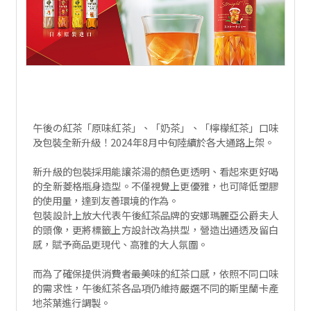
午後の紅茶「原味紅茶」、「奶茶」、「檸檬紅茶」口味
及包裝全新升級！2024年8月中旬陸續於各大通路上架。
新升級的包裝採用能讓茶湯的顏色更透明、看起來更好喝
的全新菱格瓶身造型。不僅視覺上更優雅，也可降低塑膠
的使用量，達到友善環境的作為。
包裝設計上放大代表午後紅茶品牌的安娜瑪麗亞公爵夫人
的頭像，更將標籤上方設計改為拱型，營造出通透及留白
感，賦予商品更現代、高雅的大人氛圍。
而為了確保提供消費者最美味的紅茶口感，依照不同口味
的需求性，午後紅茶各品項仍維持嚴選不同的斯里蘭卡產
地茶葉進行調製。