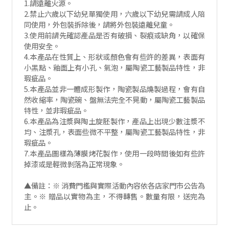
1.請遠離火源。
2.禁止六歲以下幼兒單獨使用，六歲以下幼兒需請成人陪
同使用，外包裝拆除後，請將外包裝遠離兒童。
3.使用前請先確認產品是否有破損、裂痕或缺角，以確保
使用安全。
4.本產品在性質上、形狀或顏色會有些許的差異，表面有
小黑點、釉面上有小孔、氣泡，屬陶瓷工藝製品特性，非
瑕疵品。
5.本產品並非一體成形製作，陶瓷製品燒製過程，會有自
然收縮率，陶瓷碗、盤無法完全不晃動，屬陶瓷工藝製品
特性，並非瑕疵品。
6.本產品為注漿與陶土旋胚製作，產品上出現少數注漿不
均、注漿孔，表面些微不平整，屬陶瓷工藝製品特性，非
瑕疵品。
7.本產品圖樣為薄膜烤花製作，使用一段時間後如有些許
掉漆或是輕微剝落為正常現象。
▲備註：※ 消費門檻與實際活動內容依各店家門市公告為
主。※ 贈品以實物為主，不得轉售。數量有限，送完為
止。