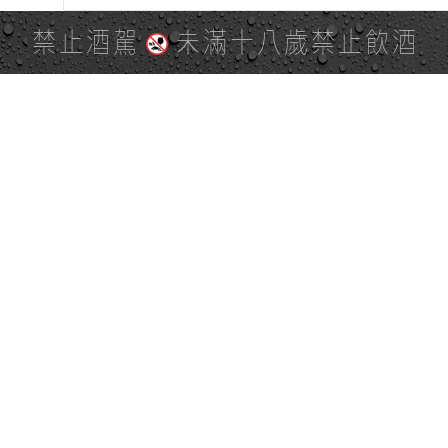
禁止酒駕
未滿十八歲禁止飲酒
PAGE TOP
全站地圖
SITE MAP
麒麟社群
KIRIN 會員服務條款
KIRIN Point 點數使用規則
台灣麒麟網路與社群溝通規
隱私權及個資保護聲明
範