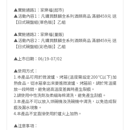
▲實施通路1：家樂福(超市)
▲活動內容1：凡購買麒麟全系列酒類商品 滿額459元 送
【日式碗盤組(單色版)】乙組
▲實施通路2：家樂福(量販)
▲活動內容2：凡購買麒麟全系列酒類商品 滿額459元 送
【日式碗盤組(彩色版)】乙組
▲上市日期：06/19-07/02
▲使用方式：
1.本產品可用於微波爐、烤箱(溫度需設定200℃以下)加
熱食品，從冰箱拿出來要進微波爐、烤箱前，請於常溫擺
放一段時間，避免過高溫度差異時產生裂痕。
2.請使用中性洗劑及柔細海棉清洗，避免產生刮痕。
3.本產品不可以放入烘碗機及洗碗機中清洗，以免造成裂
痕及漏水現象。
4.本產品不宜直接使用於爐火上加熱。
▲注意事項：