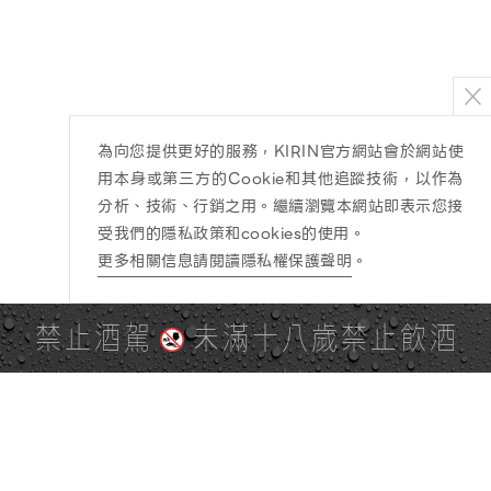
為向您提供更好的服務，KIRIN官方網站會於網站使
用本身或第三方的Cookie和其他追蹤技術，以作為
分析、技術、行銷之用。繼續瀏覽本網站即表示您接
受我們的隱私政策和cookies的使用。
更多相關信息請閱讀隱私權保護聲明
。
禁止酒駕
未滿十八歲禁止飲酒
PAGE TOP
全站地圖