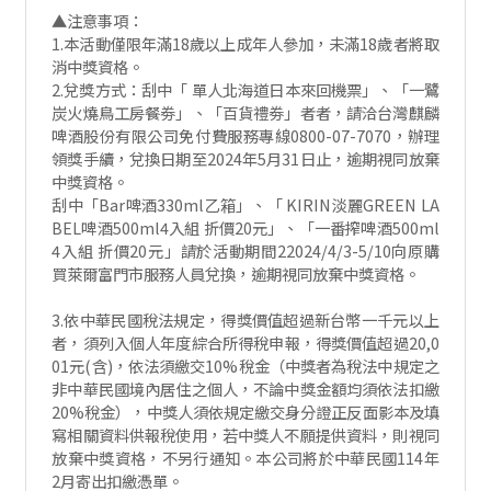
▲注意事項：
1.本活動僅限年滿18歲以上成年人參加，未滿18歲者將取
消中獎資格。
2.兌獎方式：刮中「 單人北海道日本來回機票」、「一鷺
炭火燒鳥工房餐劵」、「百貨禮劵」者者，請洽台灣麒麟
啤酒股份有限公司免付費服務專線0800-07-7070，辦理
領獎手續，兌換日期至2024年5月31日止，逾期視同放棄
中獎資格。
刮中「Bar啤酒330ml乙箱」、「 KIRIN淡麗GREEN LA
BEL啤酒500ml4入組 折價20元」、「一番搾啤酒500ml
4入組 折價20元」請於活動期間22024/4/3-5/10向原購
買萊爾富門市服務人員兌換，逾期視同放棄中獎資格。
3.依中華民國稅法規定，得獎價值超過新台幣一千元以上
者，須列入個人年度綜合所得稅申報，得獎價值超過20,0
01元(含)，依法須繳交10%稅金（中獎者為稅法中規定之
非中華民國境內居住之個人，不論中獎金額均須依法扣繳
20%稅金），中獎人須依規定繳交身分證正反面影本及填
寫相關資料供報稅使用，若中獎人不願提供資料，則視同
放棄中獎資格，不另行通知。本公司將於中華民國114年
2月寄出扣繳憑單。