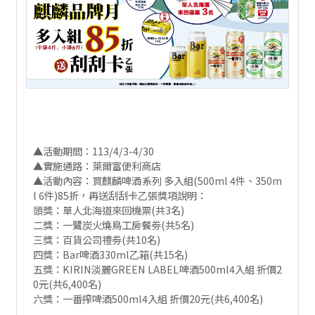
▲活動期間：113/4/3-4/30
▲實施通路：萊爾富便利商店
▲活動內容：買麒麟啤酒系列 多入組(500ml 4件、350m
l 6件)85折，再送刮刮卡乙張獎項說明：
頭獎：單人北海道來回機票(共3名)
二獎：一鷺炭火燒鳥工房餐劵(共5名)
三獎：百貨公司禮劵(共10名)
四獎：Bar啤酒330ml乙箱(共15名)
五獎：KIRIN淡麗GREEN LABEL啤酒500ml4入組 折價2
0元(共6,400名)
六獎：一番搾啤酒500ml4入組 折價20元(共6,400名)