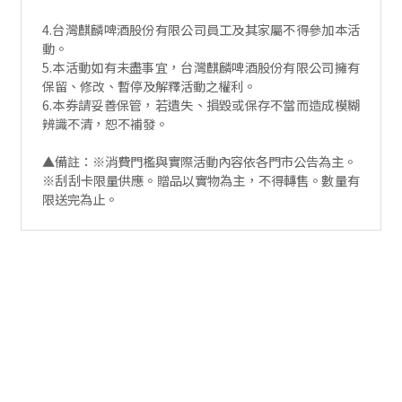
4.台灣麒麟啤酒股份有限公司員工及其家屬不得參加本活
動。
5.本活動如有未盡事宜，台灣麒麟啤酒股份有限公司擁有
保留、修改、暫停及解釋活動之權利。
6.本券請妥善保管，若遺失、損毀或保存不當而造成模糊
辨識不清，恕不補發。
▲備註：※消費門檻與實際活動內容依各門市公告為主。
※刮刮卡限量供應。贈品以實物為主，不得轉售。數量有
限送完為止。