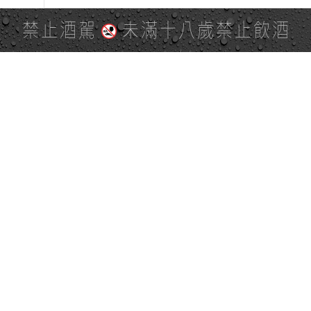
禁止酒駕
未滿十八歲禁止飲酒
PAGE TOP
全站地圖
SITE MAP
麒麟社群
KIRIN 會員服務條款
KIRIN Point 點數使用規則
台灣麒麟網路與社群溝通規
隱私權及個資保護聲明
範