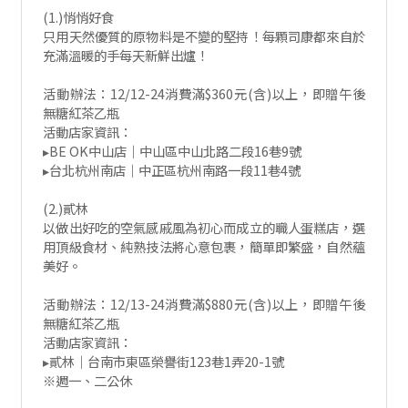
(1.)悄悄好食
只用天然優質的原物料是不變的堅持！每顆司康都來自於
充滿溫暖的手每天新鮮出爐！
活動辦法：12/12-24消費滿$360元(含)以上，即贈午後
無糖紅茶乙瓶
活動店家資訊：
▸BE OK中山店｜中山區中山北路二段16巷9號
▸台北杭州南店｜中正區杭州南路一段11巷4號
(2.)貳林
以做出好吃的空氣感戚風為初心而成立的職人蛋糕店，選
用頂級食材、純熟技法將心意包裹，簡單即繁盛，自然蘊
美好。
活動辦法：12/13-24消費滿$880元(含)以上，即贈午後
無糖紅茶乙瓶
活動店家資訊：
▸貳林｜台南市東區榮譽街123巷1弄20-1號
※週一、二公休