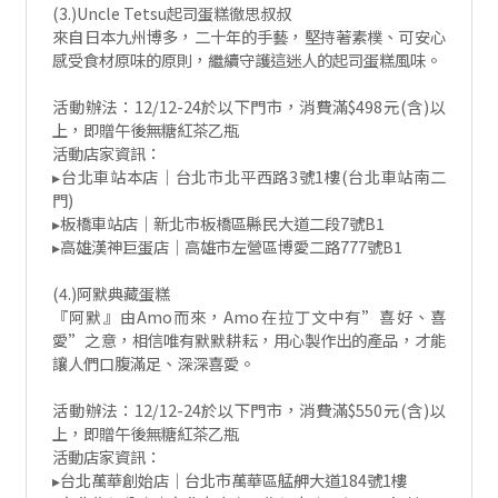
(3.)Uncle Tetsu起司蛋糕徹思叔叔
來自日本九州博多，二十年的手藝，堅持著素樸、可安心
感受食材原味的原則，繼續守護這迷人的起司蛋糕風味。
活動辦法：12/12-24於以下門市，消費滿$498元(含)以
上，即贈午後無糖紅茶乙瓶
活動店家資訊：
▸台北車站本店｜台北市北平西路3號1樓(台北車站南二
門)
▸板橋車站店｜新北市板橋區縣民大道二段7號B1
▸高雄漢神巨蛋店｜高雄市左營區博愛二路777號B1
(4.)阿默典藏蛋糕
『阿默』由Amo而來，Amo在拉丁文中有”喜好、喜
愛”之意，相信唯有默默耕耘，用心製作出的產品，才能
讓人們口腹滿足、深深喜愛。
活動辦法：12/12-24於以下門市，消費滿$550元(含)以
上，即贈午後無糖紅茶乙瓶
活動店家資訊：
▸台北萬華創始店｜台北市萬華區艋舺大道184號1樓