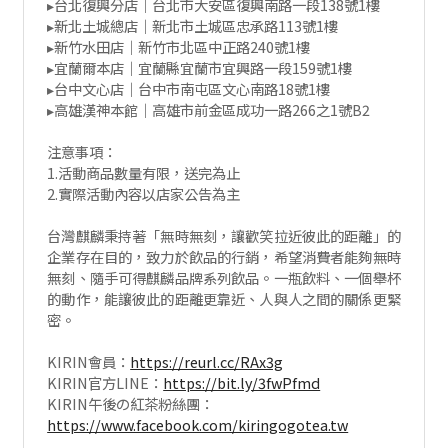
▸台北復興分店｜台北市大安區復興南路一段138號1樓
▸新北土城總店｜新北市土城區忠承路113號1樓
▸新竹水田店｜新竹市北區中正路240號1樓
▸宜蘭爾本店｜宜蘭縣宜蘭市宜興路一段159號1樓
▸台中文心店｜台中市南屯區文心南路18號1樓
▸高雄漢神本館｜高雄市前金區成功一路266之1號B2
注意事項：
1.活動商品數量有限，送完為止
2.實際活動內容以店家公告為主
台灣麒麟秉持著「無時無刻，讓歡笑拉近彼此的距離」的
企業存在目的，致力於飲品的行銷，希望消費者能夠無時
無刻、隨手可得麒麟品牌系列飲品。一瓶飲料、一個舉杯
的動作，能讓彼此的距離更靠近、人與人之間的關係更緊
密。
KIRIN會員：
https://reurl.cc/RAx3g
KIRIN官方LINE：
https://bit.ly/3fwPfmd
KIRIN午後の紅茶粉絲團：
https://www.facebook.com/kiringogotea.tw