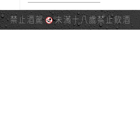
禁止酒駕
未滿十八歲禁止飲酒
PAGE TOP
全站地圖
SITE MAP
麒麟社群
KIRIN 會員服務條款
KIRIN Point 點數使用規則
台灣麒麟網路與社群溝通規
隱私權及個資保護聲明
範