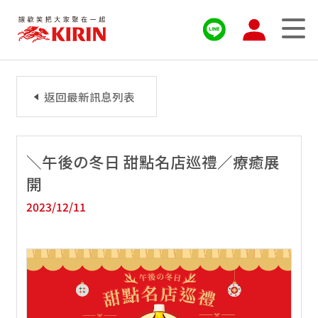
返回最新訊息列表
＼午後の冬日 甜點名店巡禮／療癒展
開
2023/12/11