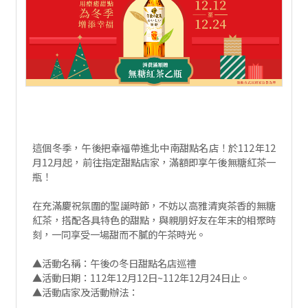
這個冬季，午後把幸福帶進北中南甜點名店！於112年12
月12月起，前往指定甜點店家，滿額即享午後無糖紅茶一
瓶！
在充滿慶祝氛圍的聖誕時節，不妨以高雅清爽茶香的無糖
紅茶，搭配各具特色的甜點，與親朋好友在年末的相聚時
刻，一同享受一場甜而不膩的午茶時光。
▲活動名稱：午後の冬日甜點名店巡禮
▲活動日期：112年12月12日~112年12月24日止。
▲活動店家及活動辦法：