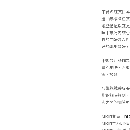
午後の紅茶日本
進「熱檸檬紅茶
讓整體溫暖度更
味中帶清爽茶香
潤的口味適合想
好的酸甜滋味，
午後の紅茶作為
處的甜味，溫柔
癒、放鬆。
台灣麒麟秉持著
能夠無時無刻、
人之間的關係更
KIRIN會員：
ht
KIRIN官方LIN