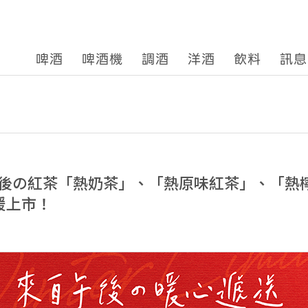
啤酒
啤酒機
調酒
洋酒
飲料
訊息
後の紅茶「熱奶茶」、「熱原味紅茶」、「熱
溫暖上市！