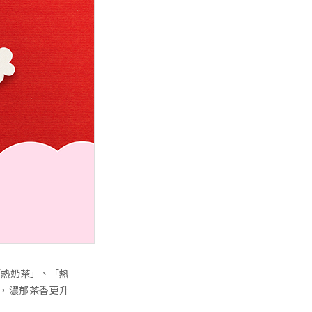
「熱奶茶」、「熱
心，濃郁茶香更升