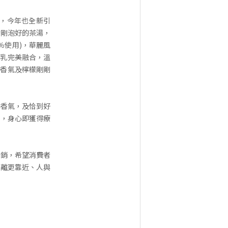
」，今年也全新引
騰剛泡好的茶湯，
％使用)，華麗風
牛乳完美融合，溫
的香氣及檸檬剛剛
與香氣，及恰到好
口，身心即獲得療
行銷，希望消費者
距離更靠近、人與