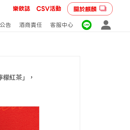
樂飲誌
CSV活動
關於麒麟
公告
酒商責任
客服中心
檸檬紅茶」，