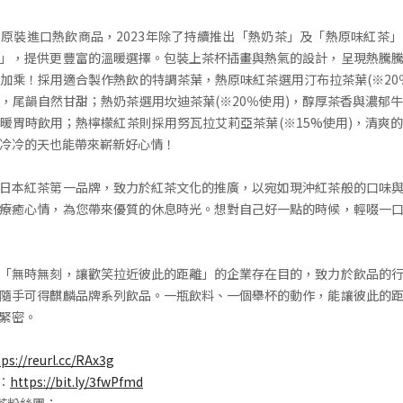
原裝進口熱飲商品，2023年除了持續推出「熱奶茶」及「熱原味紅茶
」，提供更豐富的溫暖選擇。包裝上茶杯插畫與熱氣的設計，呈現熱騰
加乘！採用適合製作熱飲的特調茶葉，熱原味紅茶選用汀布拉茶葉(※20
，尾韻自然甘甜；熱奶茶選用坎迪茶葉(※20％使用)，醇厚茶香與濃郁
暖胃時飲用；熱檸檬紅茶則採用努瓦拉艾莉亞茶葉(※15%使用)，清爽
冷冷的天也能帶來嶄新好心情！
日本紅茶第一品牌，致力於紅茶文化的推廣，以宛如現沖紅茶般的口味
療癒心情，為您帶來優質的休息時光。想對自己好一點的時候，輕啜一
「無時無刻，讓歡笑拉近彼此的距離」的企業存在目的，致力於飲品的
隨手可得麒麟品牌系列飲品。一瓶飲料、一個舉杯的動作，能讓彼此的
緊密。
tps://reurl.cc/RAx3g
E：
https://bit.ly/3fwPfmd