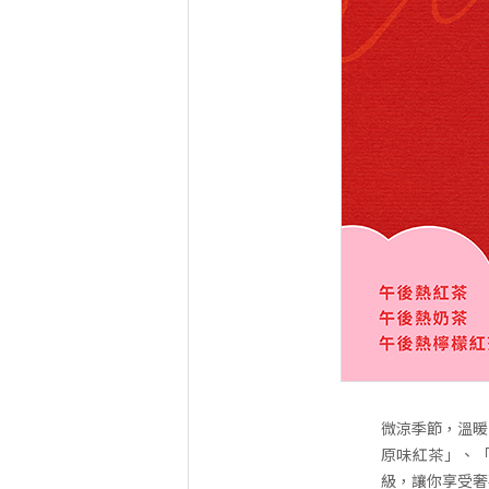
微涼季節，溫暖
原味紅茶」、「
級，讓你享受奢