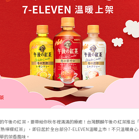
的午後の紅茶，要帶給你秋冬裡滿滿的療癒！台灣麒麟午後の紅茶推出
熱檸檬紅茶」，即日起於全台部分7-ELEVEN溫暖上市！不只溫暖身
華的茶香風味。