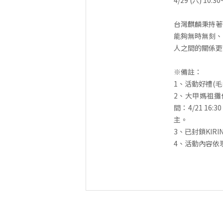
4/29 (六) 
台灣麒麟秉持著
能夠無時無刻、
人之間的關係更
※備註：
1、活動好禮(
2、大甲媽祖攤位好
間：4/21 16
主。
3、已封鎖KIR
4、活動內容依