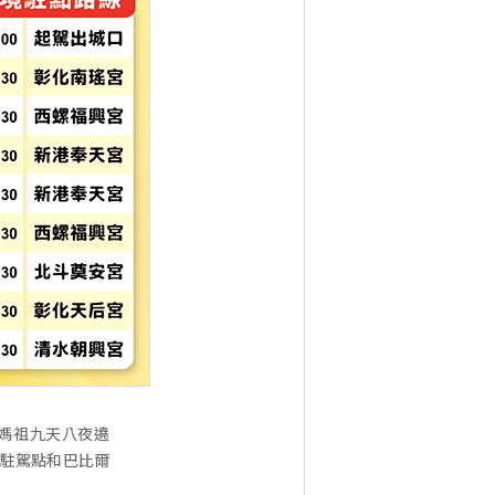
甲媽祖九天八夜遶
大駐駕點和巴比爾