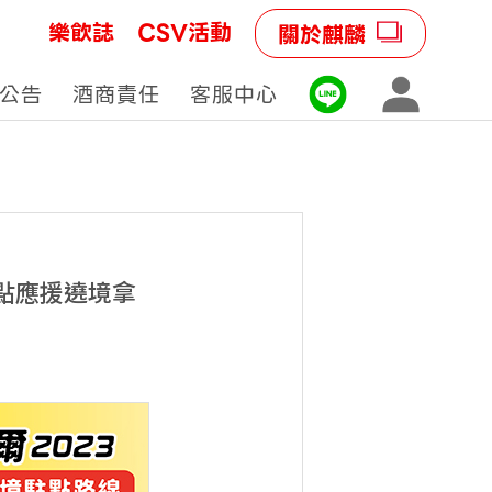
樂飲誌
CSV活動
關於麒麟
公告
酒商責任
客服中心
駐駕點應援遶境拿