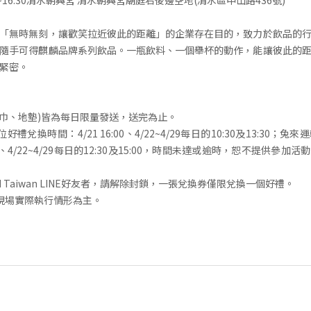
10:30~16:30清水朝興宮 清水朝興宮廟庭右後邊空地(清水區中山路436號)
「無時無刻，讓歡笑拉近彼此的距離」的企業存在目的，致力於飲品的
隨手可得麒麟品牌系列飲品。一瓶飲料、一個舉杯的動作，能讓彼此的
緊密。
毛巾、地墊)皆為每日限量發送，送完為止。
禮兌換時間：4/21 16:00、4/22~4/29每日的10:30及13:30；
:30、4/22~4/29每日的12:30及15:00，時間未達或逾時，恕不提供參
IN Taiwan LINE好友者，請解除封鎖，一張兌換券僅限兌換一個好禮。
現場實際執行情形為主。