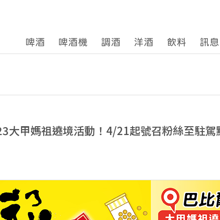
啤酒
啤酒機
調酒
洋酒
飲料
訊息
R 2023大甲媽祖遶境活動！4/21起號召粉絲至