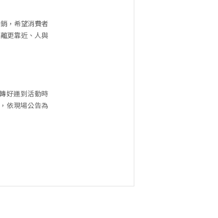
行銷，希望消費者
距離更靠近、人與
兔來運轉好運到活動時
加活動，依現場公告為