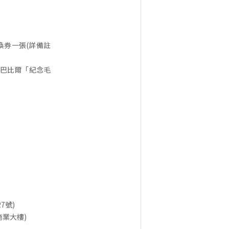
兌換券一張(詳備註
得巴比爾「紀念毛
7號)
/商業大樓)