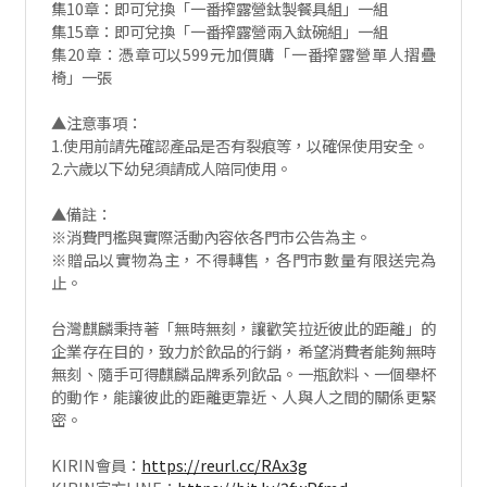
集10章：即可兌換「一番搾露營鈦製餐具組」一組
集15章：即可兌換「一番搾露營兩入鈦碗組」一組
集20章：憑章可以599元加價購「一番搾露營單人摺疊
椅」一張
▲注意事項：
1.使用前請先確認產品是否有裂痕等，以確保使用安全。
2.六歲以下幼兒須請成人陪同使用。
▲備註：
※消費門檻與實際活動內容依各門市公告為主。
※贈品以實物為主，不得轉售，各門市數量有限送完為
止。
台灣麒麟秉持著「無時無刻，讓歡笑拉近彼此的距離」的
企業存在目的，致力於飲品的行銷，希望消費者能夠無時
無刻、隨手可得麒麟品牌系列飲品。一瓶飲料、一個舉杯
的動作，能讓彼此的距離更靠近、人與人之間的關係更緊
密。
KIRIN會員：
https://reurl.cc/RAx3g