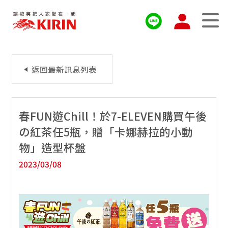
返回最新訊息列表
春FUN遊Chill！於7-ELEVEN購買午後
の紅茶任5瓶，贈「卡娜赫拉的小動
物」造型杯盤
2023/03/08