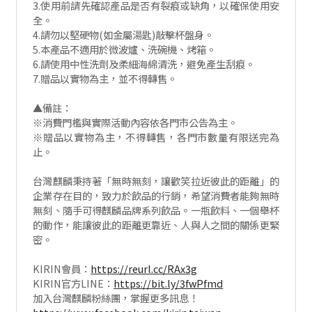
3.使用前請先確認產品是否有裂痕或缺角，以確保使用安
全。
4.請勿以堅硬物(如金屬湯匙)敲擊杯盤身。
5.本產品不適用於微波爐、洗碗機、烤箱。
6.請使用中性洗劑及柔細海綿清洗，避免產生刮痕。
7.贈品以實物為主，並不得轉售。
▲備註：
※消費門檻與實際活動內容依各門市公告為主。
※贈品以實物為主，不得轉售，各門市數量有限送完為
止。
台灣麒麟秉持著「無時無刻，讓歡笑拉近彼此的距離」的
企業存在目的，致力於飲品的行銷，希望消費者能夠無時
無刻、隨手可得麒麟品牌系列飲品。一瓶飲料、一個舉杯
的動作，能讓彼此的距離更靠近、人與人之間的關係更緊
密。
KIRIN會員：
https://reurl.cc/RAx3g
KIRIN官方LINE：
https://bit.ly/3fwPfmd
加入台灣麒麟粉絲團，掌握更多訊息！