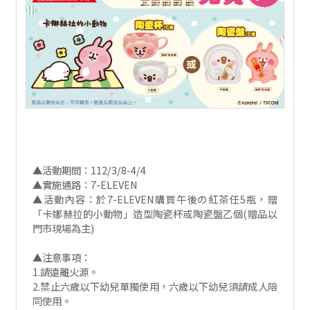
▲活動期間：112/3/8-4/4
▲實施通路：7-ELEVEN
▲活動內容：於7-ELEVEN購買午後の紅茶任5瓶，贈
「卡娜赫拉的小動物」造型陶瓷杯或陶瓷盤乙個(贈品以
門市現場為主)
▲注意事項：
1.請遠離火源。
2.禁止六歲以下幼兒單獨使用，六歲以下幼兒須請成人陪
同使用。