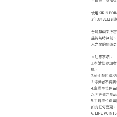
※備註：獎項獎
使用KIRIN P
3年3月31日
台灣麒麟秉持著
能夠無時無刻、
人之間的關係更
※注意事項：
1.本活動參加
區。
2.依中華民國
3.得獎者不得
4.主辦單位保
以同等值之獎品
5.主辦單位保
如有任何變更，
6. LINE P