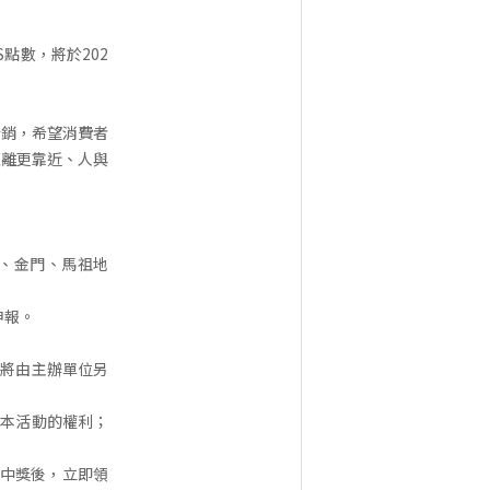
TS點數，將於202
行銷，希望消費者
距離更靠近、人與
湖、金門、馬祖地
申報。
，將由主辦單位另
止本活動的權利；
獎者於中獎後，立即領