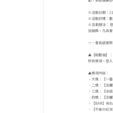
動，多款精美好
※活動日期：111/1
※活動好禮：數
※活動辦法：登
加抽獎。凡為會
一、會員感謝祭
▲【點數抽】：
所有獎項。登入
▲獎項內容：
．大獎：【一番搾
．二獎：【淡麗
．三獎：【冰結
．四獎：【淡麗
．【BAR】有
．【午後の紅茶