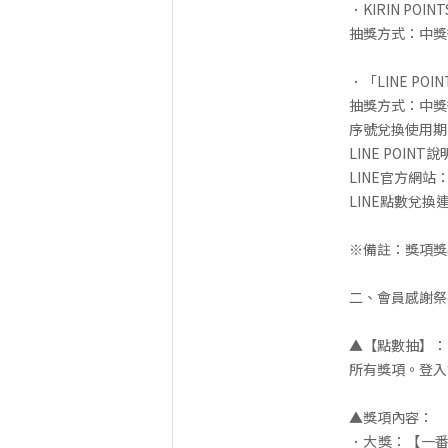
．KIRIN P
抽獎方式：中獎後
．「LINE PO
抽獎方式：中獎
序號兌換使用期限
LINE POIN
LINE官方網站
LINE點數兌換
※備註：獎項獎
二、會員感謝祭
▲【點數抽】：
所有獎項。登入
▲獎項內容：
．大獎：【一番搾