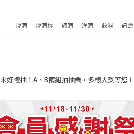
啤酒
啤酒機
調酒
洋酒
飲料
訊息
歲末好禮抽！A、B兩組抽抽樂，多樣大獎等您！