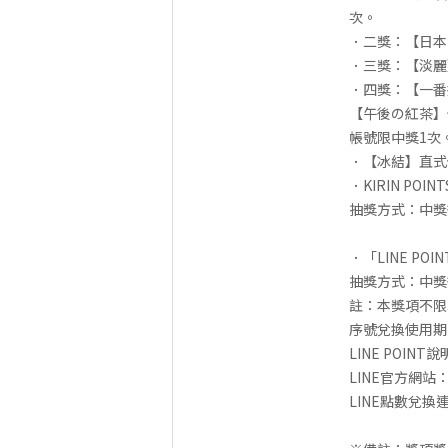
次。
．二獎：【日本N
．三獎：【淡麗
．四獎：【一番
【午後の紅茶】
帳號限中獎1次
．【冰結】直式
．KIRIN P
抽獎方式：中獎後
．「LINE PO
抽獎方式：中獎
註：本獎項不限
序號兌換使用期限
LINE POIN
LINE官方網站
LINE點數兌換