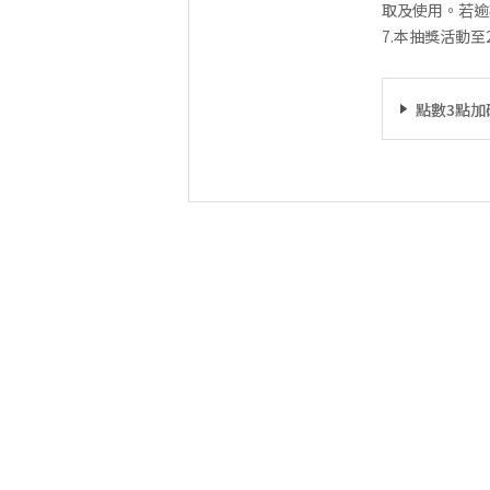
取及使用。若逾
7.本抽獎活動至2
點數3點加