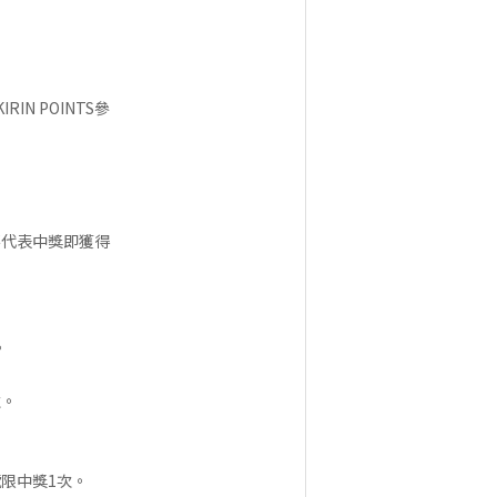
 POINTS參
不代表中獎即獲得
。
次。
限中獎1次。