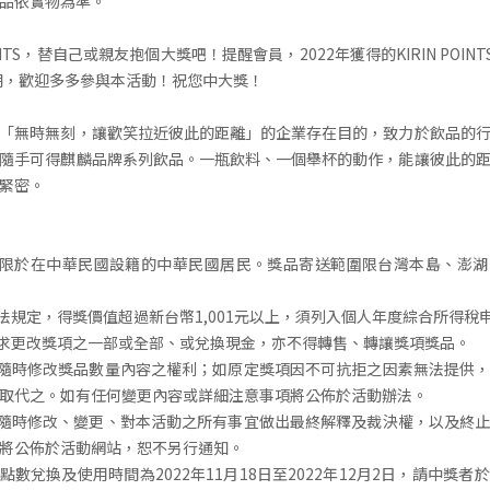
品依實物為準。
OINTS，替自己或親友抱個大獎吧！提醒會員，2022年獲得的KIRIN POIN
到期，歡迎多多參與本活動！祝您中大獎！
「無時無刻，讓歡笑拉近彼此的距離」的企業存在目的，致力於飲品的
隨手可得麒麟品牌系列飲品。一瓶飲料、一個舉杯的動作，能讓彼此的
緊密。
者限於在中華民國設籍的中華民國居民。獎品寄送範圍限台灣本島、澎
稅法規定，得獎價值超過新台幣1,001元以上，須列入個人年度綜合所得稅
要求更改獎項之一部或全部、或兌換現金，亦不得轉售、轉讓獎項獎品。
留隨時修改獎品數量內容之權利；如原定獎項因不可抗拒之因素無法提供
取代之。如有任何變更內容或詳細注意事項將公佈於活動辦法。
留隨時修改、變更、對本活動之所有事宜做出最終解釋及裁決權，以及終
將公佈於活動網站，恕不另行通知。
OINTS點數兌換及使用時間為2022年11月18日至2022年12月2日，請中