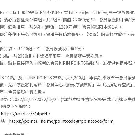
oritake】藍色樂章下午茶對杯，共1組。(價值：2160元)單一會員帳
】清心野餐籃豪華套組，共3組。(價值：2060元)單一會員帳號限中獎1
搾】露營推車，共5組。(價值：1280元)單一會員帳號限中獎1次。
優雅午後下午茶杯盤組、優雅午後防水餐墊、【淡麗】踏青趣對飲杯，共
。
保冷袋，共100組。單一會員帳號限中獎1次。
OINTS 5點，共2000組。本獎項不限單一會員帳號中獎次數。
，點數直接匯入中獎者的會員KIRIN POINTS點數內，無提供兌換序號
INTS 10點」及「LINE POINTS 25點」共3,200組。本獎項不限單一會
後，兌換序號將刊載於「會員中心–發票/序號集點」中「兌換記錄查詢」
單一會員帳號中獎次數。
為：2022/11/18-2022/12/2。(*請於中獎後盡快兌換完成，若逾期失
T說明請見下列網站：
：
https://reurl.cc/z84pxN。
連結：
https://points.line.me/pointcode/#/pointcode/form