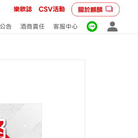
樂飲誌
CSV活動
關於麒麟
公告
酒商責任
客服中心