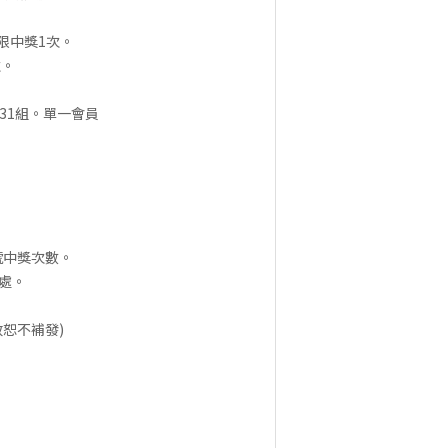
號限中獎1次。
次。
31組。單一會員
。
員帳號中獎次數。
處。
效恕不補發)