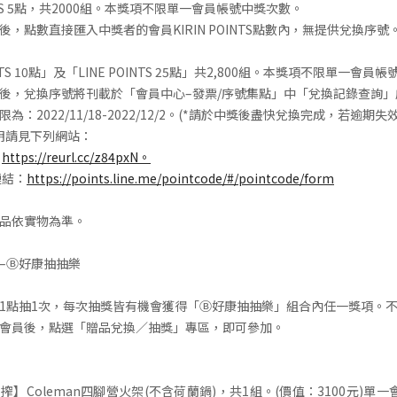
OINTS 5點，共2000組。本獎項不限單一會員帳號中獎次數。
，點數直接匯入中獎者的會員KIRIN POINTS點數內，無提供兌換序號
INTS 10點」及「LINE POINTS 25點」共2,800組。本獎項不限單一會
後，兌換序號將刊載於「會員中心–發票/序號集點」中「兌換記錄查詢」
為：2022/11/18-2022/12/2。(*請於中獎後盡快兌換完成，若逾期失
T說明請見下列網站：
：
https://reurl.cc/z84pxN。
連結：
https://points.line.me/pointcode/#/pointcode/form
品依實物為準。
–Ⓑ好康抽抽樂
1點抽1次，每次抽獎皆有機會獲得「Ⓑ好康抽抽樂」組合內任一獎項。
會員後，點選「贈品兌換／抽獎」專區，即可參加。
】Coleman四腳營火架(不含荷蘭鍋)，共1組。(價值：3100元)單