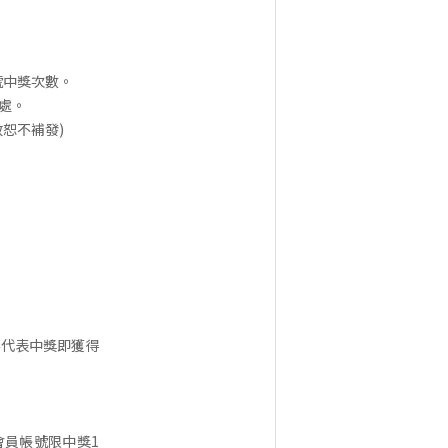
。
員帳號中獎次數。
處。
效恕不補發)
不代表中獎即獲得
一會員帳號限中獎1