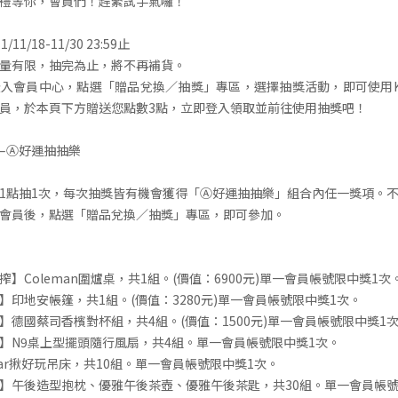
禮等你，會員們！趕緊試手氣囉！
1/18-11/30 23:59止
量有限，抽完為止，將不再補貨。
入會員中心，點選「贈品兌換／抽獎」專區，選擇抽獎活動，即可使用KIRIN
員，於本頁下方贈送您點數3點，立即登入領取並前往使用抽獎吧！
–Ⓐ好運抽抽樂
1點抽1次，每次抽獎皆有機會獲得「Ⓐ好運抽抽樂」組合內任一獎項。
會員後，點選「贈品兌換／抽獎」專區，即可參加。
】Coleman圍爐桌，共1組。(價值：6900元)單一會員帳號限中獎1次
】印地安帳篷，共1組。(價值：3280元)單一會員帳號限中獎1次。
】德國蔡司香檳對杯組，共4組。(價值：1500元)單一會員帳號限中獎1
】N9桌上型擺頭隨行風扇，共4組。單一會員帳號限中獎1次。
Bar揪好玩吊床，共10組。單一會員帳號限中獎1次。
】午後造型抱枕、優雅午後茶壺、優雅午後茶匙，共30組。單一會員帳號