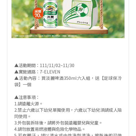
▲活動期間：111/11/02~11/30
▲實施通路：7-ELEVEN
▲活動內容：買淡麗啤酒350ml六入組，送【足球保冷
袋】一個
▲注意事項：
1.請遠離火源。
2.禁止六歲以下幼兒單獨使用，六歲以下幼兒須請成人陪
同使用。
3.外包裝拆除後，請將外包裝遠離嬰兒與兒童。
4.請勿放置易燃液體與危險化學物品。
5.若有髒汙，請以清水或中性洗劑清洗，擦乾後即可使