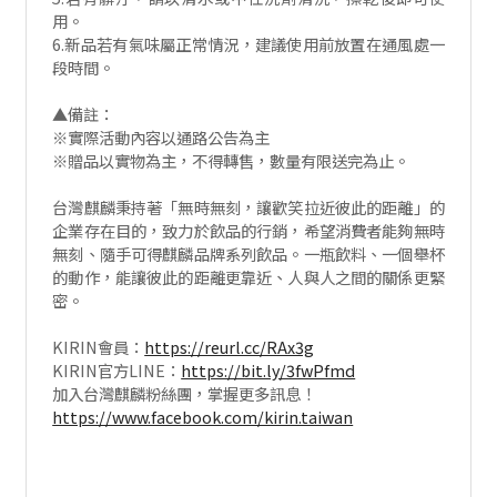
用。
6.新品若有氣味屬正常情況，建議使用前放置在通風處一
段時間。
▲備註：
※實際活動內容以通路公告為主
※贈品以實物為主，不得轉售，數量有限送完為止。
台灣麒麟秉持著「無時無刻，讓歡笑拉近彼此的距離」的
企業存在目的，致力於飲品的行銷，希望消費者能夠無時
無刻、隨手可得麒麟品牌系列飲品。一瓶飲料、一個舉杯
的動作，能讓彼此的距離更靠近、人與人之間的關係更緊
密。
KIRIN會員：
https://reurl.cc/RAx3g
KIRIN官方LINE：
https://bit.ly/3fwPfmd
加入台灣麒麟粉絲團，掌握更多訊息！
https://www.facebook.com/kirin.taiwan