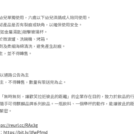
下幼兒單獨使用，六歲以下幼兒須請成人陪同使用。
確認產品是否有裂痕或缺角，以確保使用安全。
(如金屬湯匙)敲擊玻璃杯。
用於微波爐、洗碗機、烤箱。
洗劑及柔細海綿清洗，避免產生刮痕。
為主，並不得轉售。
以通路公告為主
主，不得轉售，數量有限送完為止。
「無時無刻，讓歡笑拉近彼此的距離」的企業存在目的，致力於飲品的
隨手可得麒麟品牌系列飲品。一瓶飲料、一個舉杯的動作，能讓彼此的
緊密。
tps://reurl.cc/RAx3g
E：
https://bit.ly/3fwPfmd