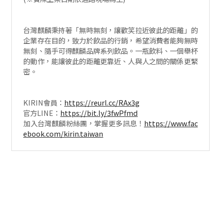
台灣麒麟秉持著「無時無刻，讓歡笑拉近彼此的距離」的
企業存在目的，致力於飲品的行銷，希望消費者能夠無時
無刻、隨手可得麒麟品牌系列飲品。一瓶飲料、一個舉杯
的動作，能讓彼此的距離更靠近、人與人之間的關係更緊
密。
KIRIN會員：
https://reurl.cc/RAx3g
官方LINE：
https://bit.ly/3fwPfmd
加入台灣麒麟粉絲團，掌握更多訊息！
https://www.fac
ebook.com/kirin.taiwan