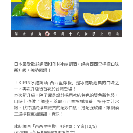
日本最受歡迎調酒KIRIN冰結調酒，經典西西里檸檬口味
新升級，強勢回歸！
「KIRIN冰結調酒-西西里檸檬」是冰結最經典的口味之
一，再次升級後首次於台灣登場！
本次新升級，除了罐身設計採用冰結特色的雙色新包裝，
口味上也做了調整。萃取西西里檸檬精華，提升果汁水
嫩、伏特加純淨無雜質的絕妙口感，搭配強碳酸，讓調酒
王道檸檬更加酸甜、爽快！
冰結調酒「西西里檸檬」哪裡買：全家(10/5)
(※實際上架日期依通路現場為主)