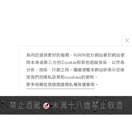
為向您提供更好的服務，KIRIN官方網站會於網站使
用本身或第三方的Cookie和其他追蹤技術，以作為
分析、技術、行銷之用。繼續瀏覽本網站即表示您接
受我們的隱私政策和cookies的使用。
更多相關信息請閱讀隱私權保護聲明
。
禁止酒駕
未滿十八歲禁止飲酒
PAGE TOP