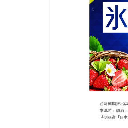
台灣麒麟推出季
本草莓」調酒，
時刻品嘗「日本