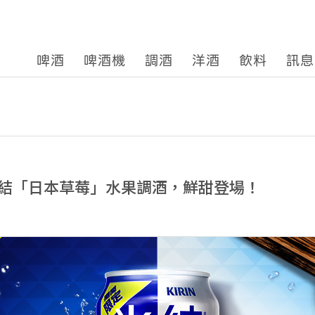
啤酒
啤酒機
調酒
洋酒
飲料
訊息
結「日本草莓」水果調酒，鮮甜登場！