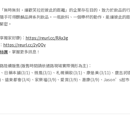
「無時無刻，讓歡笑拉近彼此的距離」的企業存在目的，致力於飲品的
隨手可得麒麟品牌系列飲品。一瓶飲料、一個舉杯的動作，能讓彼此的
緊密。
入享獨家好康)：
https://reurl.cc/RAx3g
E：
https://reurl.cc/2yQQv
絲團
，掌握更多訊息！
路陸續販售(販售時間請依通路現場實際情形為主)：
/23)、日藥本舖(3/1)、微風(3/1)、札幌藥妝(3/1)、康是美(3/11)、唐吉訶德
)、遠東都會(3/4)、家樂福(3/9)、愛買(3/9)、惠康(3/9)、Jason’s超市(