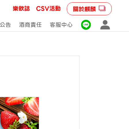
樂飲誌
CSV活動
關於麒麟
公告
酒商責任
客服中心