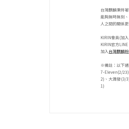
台灣麒麟秉持著
能夠無時無刻、
人之間的關係更
KIRIN會員(加
KIRIN官方LIN
加入
台灣麒麟粉
※備註：以下通
7-Eleven(2
2)、大潤發(3/3
1)