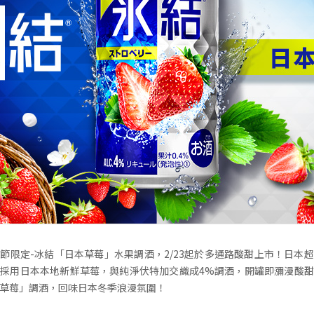
節限定-冰結「日本草莓」水果調酒，2/23起於多通路酸甜上市！日本
採用日本本地新鮮草莓，與純淨伏特加交織成4%調酒，開罐即瀰漫酸
草莓」調酒，回味日本冬季浪漫氛圍！