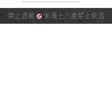
禁止酒駕
未滿十八歲禁止飲酒
PAGE TOP
全站地圖
SITE MAP
麒麟社群
KIRIN 會員服務條款
KIRIN Point 點數使用規則
台灣麒麟網路與社群溝通規
隱私權及個資保護聲明
範