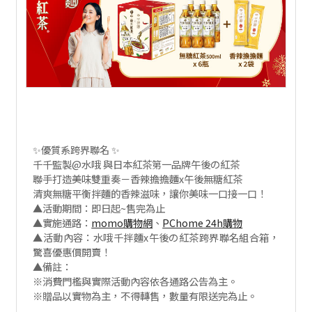
✨優質系跨界聯名 ✨
千千監製@水哦 與日本紅茶第一品牌午後の紅茶
聯手打造美味雙重奏－香辣擔擔麵x午後無糖紅茶
清爽無糖平衡拌麵的香辣滋味，讓你美味一口接一口！
▲活動期間：即日起~售完為止
▲實施通路：
momo
購物網
、
PChome
24h
購物
▲活動內容：水哦千拌麵x午後の紅茶跨界聯名組合箱，
驚喜優惠價開賣！
▲備註：
※消費門檻與實際活動內容依各通路公告為主。
※贈品以實物為主，不得轉售，數量有限送完為止。