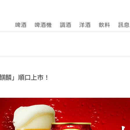
啤酒
啤酒機
調酒
洋酒
飲料
訊息
麒麟」順口上市！