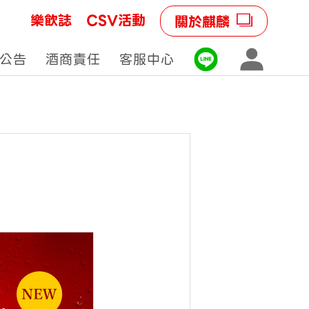
樂飲誌
CSV活動
關於麒麟
公告
酒商責任
客服中心