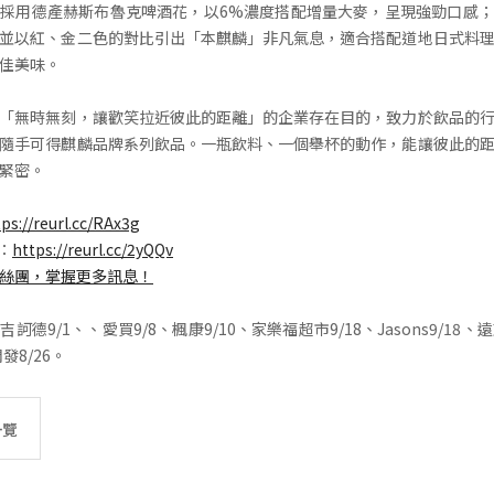
採用德產赫斯布魯克啤酒花，以6%濃度搭配增量大麥，呈現強勁口感
並以紅、金二色的對比引出「本麒麟」非凡氣息，適合搭配道地日式料
佳美味。
「無時無刻，讓歡笑拉近彼此的距離」的企業存在目的，致力於飲品的
隨手可得麒麟品牌系列飲品。一瓶飲料、一個舉杯的動作，能讓彼此的
緊密。
tps://reurl.cc/RAx3g
E：
https://reurl.cc/2yQQv
絲團，掌握更多訊息！
德9/1、、愛買9/8、楓康9/10、家樂福超市9/18、Jasons9/18、
潤發8/26。
一覽