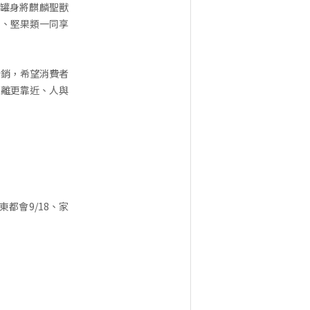
；罐身將麒麟聖獸
理、堅果類一同享
行銷，希望消費者
距離更靠近、人與
遠東都會9/18、家