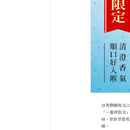
台灣麒麟推出人
「一番搾製法
味，使麥芽香氣
暢。