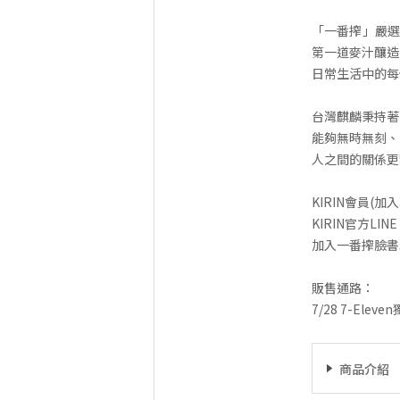
「一番搾」嚴選
第一道麥汁釀造
日常生活中的每
台灣麒麟秉持著
能夠無時無刻、
人之間的關係更
KIRIN會員(加入享
KIRIN官方LINE：h
加入一番搾臉書
販售通路：
7/28 7-Elev
商品介紹