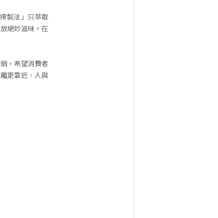
番搾製法」只萃取
釋放絕妙滋味。在
行銷，希望消費者
距離更靠近、人與