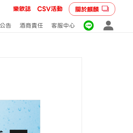
樂飲誌
CSV活動
關於麒麟
公告
酒商責任
客服中心