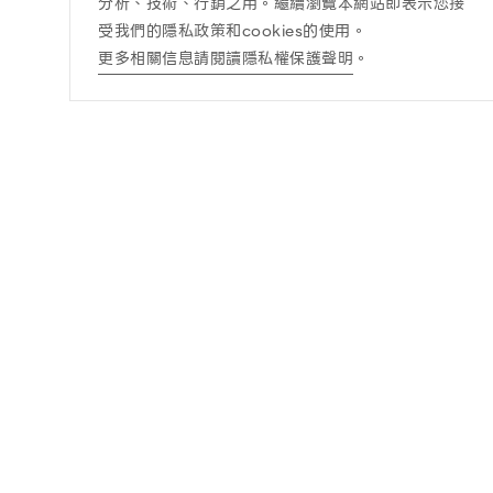
分析、技術、行銷之用。繼續瀏覽本網站即表示您接
受我們的隱私政策和cookies的使用。
更多相關信息請閱讀隱私權保護聲明
。
訊息公告
酒商責任
最新消息
酒商責任
得獎訊息查詢
DRINK WISELY