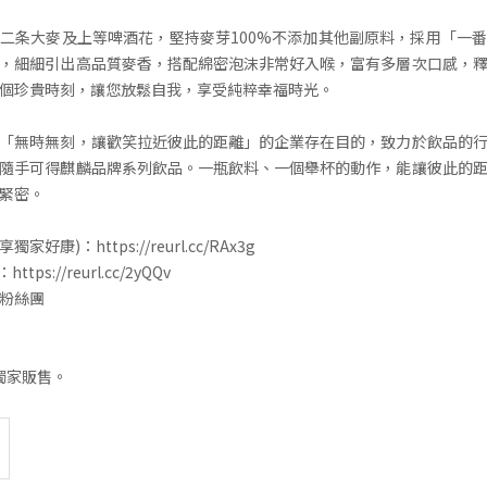
二条大麥及上等啤酒花，堅持麥芽100%不添加其他副原料，採用「一
，細細引出高品質麥香，搭配綿密泡沫非常好入喉，富有多層次口感，
個珍貴時刻，讓您放鬆自我，享受純粹幸福時光。
「無時無刻，讓歡笑拉近彼此的距離」的企業存在目的，致力於飲品的
隨手可得麒麟品牌系列飲品。一瓶飲料、一個舉杯的動作，能讓彼此的
緊密。
獨家好康)：https://reurl.cc/RAx3g
ttps://reurl.cc/2yQQv
粉絲團
en獨家販售。