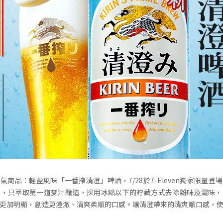
氣商品：輕盈風味「一番搾清澄」啤酒，7/28於7-Eleven獨家限量登
」，只萃取第一道麥汁釀造，採用冰點以下的貯藏方式去除雜味及澀味，
更加明顯，創造更澄澈、清爽柔順的口感。讓清澄帶來的清爽順口感，