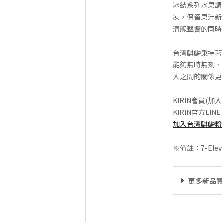
冰結系列水果調
凍，保留果汁新
清脆聲響的同時
台灣麒麟秉持著
能夠無時無刻、
人之間的關係更
KIRIN會員(加
KIRIN官方LIN
加入台灣麒麟粉
※備註：7-El
更多新品