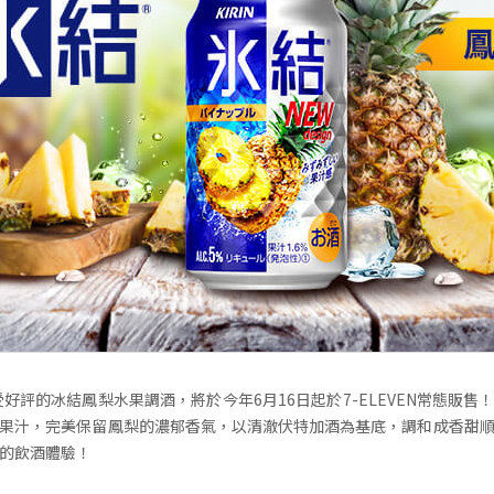
廣受好評的冰結鳳梨水果調酒，將於今年6月16日起於7-ELEVEN常態販售
ight果汁，完美保留鳳梨的濃郁香氣，以清澈伏特加酒為基底，調和成香甜
的飲酒體驗！