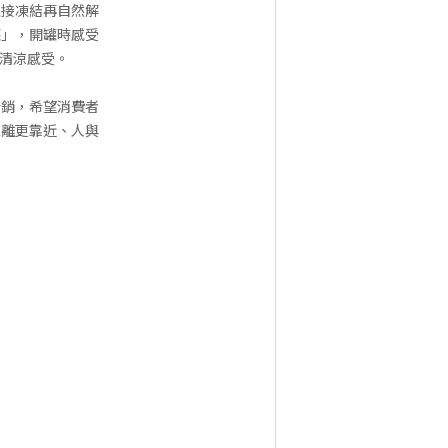
直接凍結再自然解
罐」，開罐時感受
清涼感受。
行銷，希望消費者
距離更靠近、人與