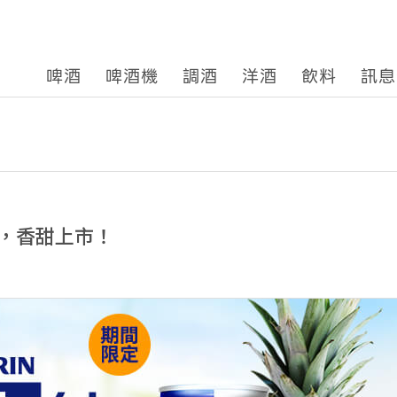
啤酒
啤酒機
調酒
洋酒
飲料
訊息
，香甜上市！