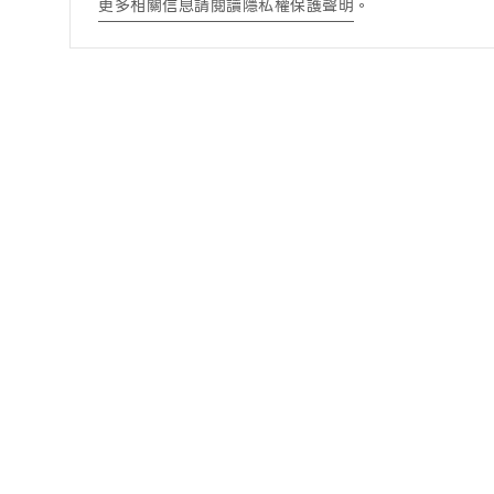
更多相關信息請閱讀隱私權保護聲明
。
訊息公告
酒商責任
最新消息
酒商責任
得獎訊息查詢
DRINK WISELY
常見問題
營養成分一覽表
零酒精