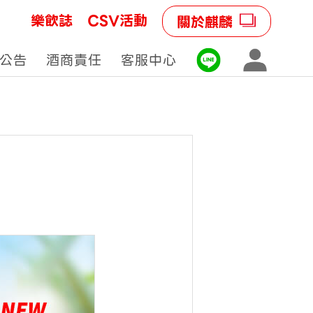
樂飲誌
CSV活動
關於麒麟
公告
酒商責任
客服中心