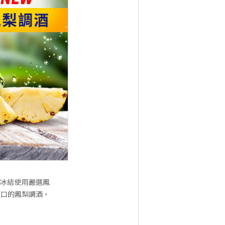
！冰結使用嚴選鳳
順口的鳳梨調酒，