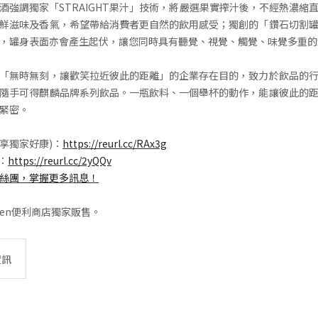
酒強調獨家「STRAIGHT果汁」技術，將嚴選果實搾汁後，不經熱濃縮
鮮滋味及香氣，希望帶給消費者更自然的飲用感受；獨創的「鑽石切割
，罐身表面亦會產生起伏，讓您同時具有聽覺、視覺、觸覺、味覺多重的
「無時無刻，讓歡笑拉近彼此的距離」的企業存在目的，致力於飲品的
隨手可得麒麟品牌系列飲品。一瓶飲料、一個舉杯的動作，能讓彼此的
緊密。
入享獨家好康)：
https://reurl.cc/RAx3g
E：
https://reurl.cc/2yQQv
絲團，掌握更多訊息！
even便利商店獨家販售。
資訊