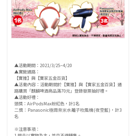
▲活動期間：2021/3/25~4/20
▲實施通路：
【寶雅】與【寶家五金百貨】
▲活動內容：活動期間於【寶雅】與【寶家五金百貨】通
路購買「麒麟啤酒商品滿70元」登錄發票抽好禮。
▲活動好禮：
頭獎：AirPodsMax粉紅色，計1名
二獎：Panasonic極潤奈米水離子吹風機(夜空藍)，計3
名
※注意事項：
1.贈品以實物為主，並且不得轉售。