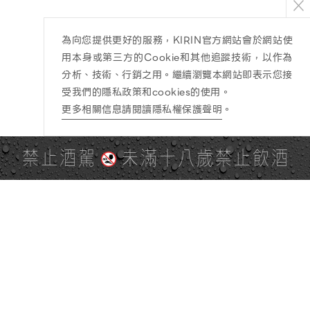
為向您提供更好的服務，KIRIN官方網站會於網站使
用本身或第三方的Cookie和其他追蹤技術，以作為
分析、技術、行銷之用。繼續瀏覽本網站即表示您接
受我們的隱私政策和cookies的使用。
更多相關信息請閱讀隱私權保護聲明
。
禁止酒駕
未滿十八歲禁止飲酒
PAGE TOP
全站地圖
SITE MAP