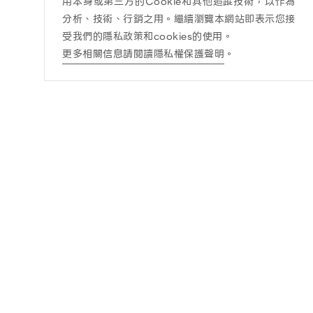
用本身或第三方的Cookie和其他追蹤技術，以作為
分析、技術、行銷之用。繼續瀏覽本網站即表示您接
受我們的隱私政策和cookies的使用。
更多相關信息請閱讀隱私權保護聲明
。
訊息公告
酒商責任
最新消息
酒商責任