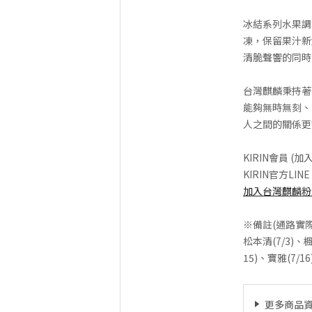
冰結系列水果調
凍，保留果汁新
清脆聲響的同時
台灣麒麟秉持著
能夠無時無刻、
人之間的關係更
KIRIN會員 (
KIRIN官方LIN
加入台灣麒麟粉
※備註(通路實
松本清(7/3)、楓
15)、寶雅(7/16
更多商品