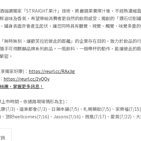
酒強調獨家「STRAIGHT果汁」技術，將嚴選果實搾汁後，不經熱濃縮
鮮滋味及香氣，希望帶給消費者更自然的飲用感受；獨創的「鑽石切割
，罐身表面亦會產生起伏，讓您同時具有聽覺、視覺、觸覺、味覺多重的
「無時無刻，讓歡笑拉近彼此的距離」的企業存在目的，致力於飲品的
隨手可得麒麟品牌系列飲品。一瓶飲料、一個舉杯的動作，能讓彼此的
緊密。
加入享獨家好康)：
https://reurl.cc/RAx3g
E：
https://reurl.cc/2yQQv
絲團，掌握更多訊息
！
際上市時間，依通路現場情形為主)：
康(7/3)、遠東都會(7/3)、日藥本舖(7/5)、札幌藥妝(7/5)、家樂福(7/15)、
)、頂好wellcomes(7/16)、Jasons(7/16)、微風(7/17)、愛買(7/22)、大
資訊