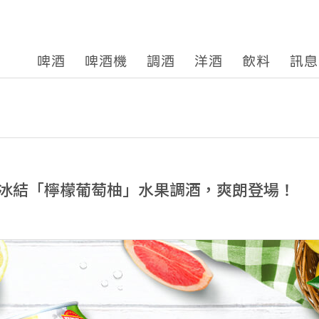
啤酒
啤酒機
調酒
洋酒
飲料
訊息
冰結「檸檬葡萄柚」水果調酒，爽朗登場！