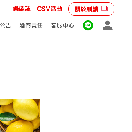
樂飲誌
CSV活動
關於麒麟
公告
酒商責任
客服中心