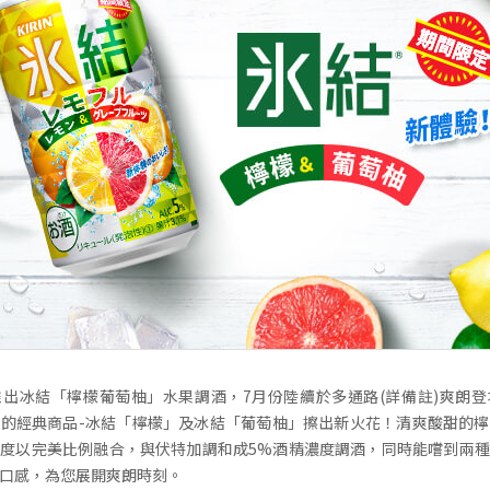
出冰結「檸檬葡萄柚」水果調酒，7月份陸續於多通路(詳備註)爽朗
的經典商品-冰結「檸檬」及冰結「葡萄柚」擦出新火花！清爽酸甜的
度以完美比例融合，與伏特加調和成5%酒精濃度調酒，同時能嚐到兩
口感，為您展開爽朗時刻。