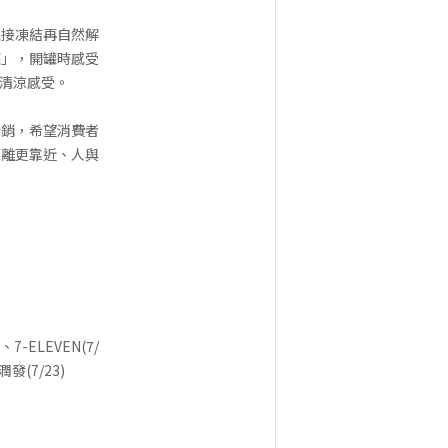
直接凍結再自然解
罐」，開罐時感受
清涼感受。
行銷，希望消費者
距離更靠近、人與
7-ELEVEN(7/
潤發(7/23)