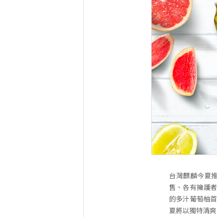
台灣麒麟今夏推
售、各有擁護者
的多汁葡萄柚首
夏將以獨特清爽