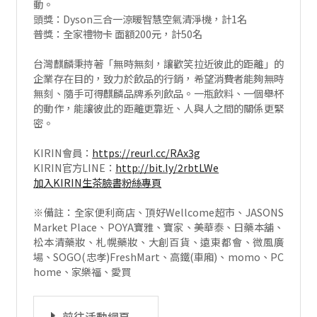
動。
頭獎：Dyson三合一涼暖智慧空氣清淨機，計1名
普獎：全家禮物卡 面額200元，計50名
台灣麒麟秉持著「無時無刻，讓歡笑拉近彼此的距離」的
企業存在目的，致力於飲品的行銷，希望消費者能夠無時
無刻、隨手可得麒麟品牌系列飲品。一瓶飲料、一個舉杯
的動作，能讓彼此的距離更靠近、人與人之間的關係更緊
密。
KIRIN會員：
https://reurl.cc/RAx3g
KIRIN官方LINE：
http://bit.ly/2rbtLWe
加入KIRIN生茶臉書粉絲專頁
※備註：全家便利商店、頂好Wellcome超市、JASONS
Market Place、POYA寶雅、寶家、美華泰、日藥本舖、
松本清藥妝、札幌藥妝、大創百貨、遠東都會、微風廣
場、SOGO(忠孝)FreshMart、高鐵(車廂)、momo、PC
home、家樂福、愛買
前往活動網頁