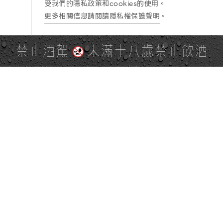
受我們的隱私政策和cookies的使用。
更多相關信息請閱讀隱私權保護聲明
。
禁止酒駕
未滿十八歲禁止飲酒
PAGE TOP
全站地圖
SITE MAP
麒麟社群
KIRIN 會員服務條款
KIRIN Point 點數使用規則
台灣麒麟網路與社群溝通規
隱私權及個資保護聲明