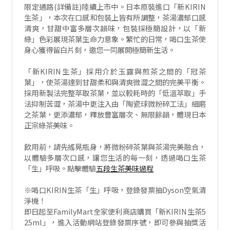
限定通路(詳備註)陸續上市中。日本原裝進口「新KIRIN
生茶」，本次在口感和包裝上皆有所調整，茶湯濃郁口感
清爽，甘甜中富多層次韻味，包裝採極簡設計，以「新
綠」色彩展現茶葉生命力意象。繁忙的日常，喝口生茶使
身心獲得留白片刻，邀您一同展開極簡新生活。
「新KIRIN生茶」採用介於玉露與煎茶之間的「冠茶
葉」，使茶湯達到甘甜柔和與清爽微澀之間的完美平衡。
採用新製法完整萃取茶葉，並以較耗時的「低溫萃取」手
法抑制苦澀，茶湯中更注入由「陶瓷球微粉碎工法」細磨
之茶葉，更添濃郁，釋放豐富層次、無限餘韻，體現日本
正宗綠茶美味。
飲用前，請先搖晃瓶身，將微粉碎茶葉與茶湯完美融合，
以體驗多層次口感，讓您生活的每一刻，透過喝口生茶
「生」呼吸。點擊體驗
五段生茶美味過程
※喝口KIRIN生茶「生」呼吸，登錄發票抽Dyson空氣清
淨機！
即日起至FamilyMart全家便利商店購買「新KIRIN生茶5
25ml」，進入活動網站登錄發票序號，即可參與抽獎活