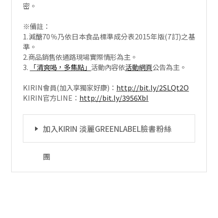
密。
※備註：
1.減醣70％乃依日本食品標準成分表2015年版(7訂)之基
準。
2.商品銷售依通路現場實際情形為主。
3.
「清爽喝，多集點」
活動內容依
活動網頁
公告為主。
KIRIN會員(加入享獨家好康)：
http://bit.ly/2SLQt2O
KIRIN官方LINE：
http
://
bit.ly/3956XbI
加入KIRIN 淡麗GREENLABEL臉書粉絲
團