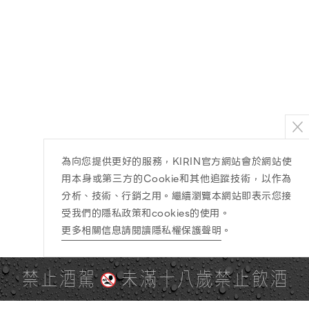
為向您提供更好的服務，KIRIN官方網站會於網站使
用本身或第三方的Cookie和其他追蹤技術，以作為
分析、技術、行銷之用。繼續瀏覽本網站即表示您接
受我們的隱私政策和cookies的使用。
更多相關信息請閱讀隱私權保護聲明
。
禁止酒駕
未滿十八歲禁止飲酒
PAGE TOP