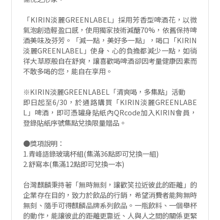
「KIRIN淡麗GREENLABEL」採用芳香型啤酒花，以微
氣泡創造輕盈口感，使用獨家技術減醣70%，依舊保持啤
酒美味及芬芳。「減一點，美好多一點」，喝口「KIRIN
淡麗GREENLABEL」使身、心的負擔都減少一點，如徜
徉大草原般自在舒爽，讓喜歡喝啤酒卻因考量健康因素而
不敢多喝的您，能自在享用。
※KIRIN淡麗GREENLABEL「清爽喝，多集點」活動
即日起至6/30，於通路購買「KIRIN淡麗GREENLABE
L」啤酒，即可憑罐身貼紙內QRcode加入KIRIN會員，
登錄貼紙序號集點兌換限量贈品。
●獎項說明：
1.青峰語錄玻璃杯組(集滿36點即可兌換一組)
2.舒寫本(集滿12點即可兌換一本)
台灣麒麟秉持著「無時無刻，讓歡笑拉近彼此的距離」的
企業存在目的，致力於飲品的行銷，希望消費者能夠無時
無刻、隨手可得麒麟品牌系列飲品。一瓶飲料、一個舉杯
的動作，能讓彼此的距離更靠近、人與人之間的關係更緊