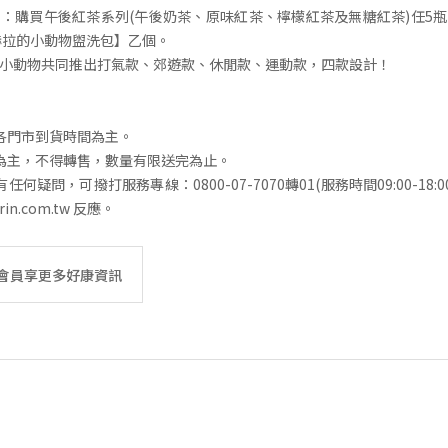
：購買午後紅茶系列(午後奶茶、原味紅茶、檸檬紅茶及無糖紅茶)任5
赫拉的小動物盥洗包】乙個。
小動物共同推出打氣款、郊遊款、休閒款、運動款，四款設計！
各門市到貨時間為主。
為主，不得轉售，數量有限送完為止。
何疑問，可撥打服務專線：0800-07-7070轉01(服務時間09:00-18:00
irin.com.tw 反應。
IN會員享更多好康資訊