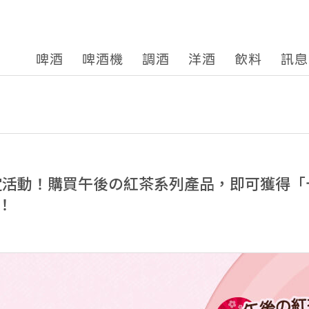
啤酒
啤酒機
調酒
洋酒
飲料
訊息
en限定活動！購買午後の紅茶系列產品，即可獲得
！