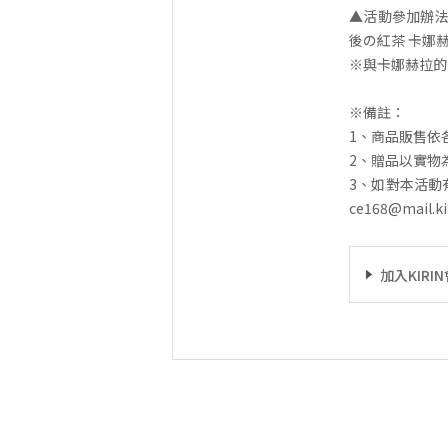
▲活動參加辦法
後の紅茶 卡娜
※與卡娜赫拉的
※備註：
1、商品販售依
2、贈品以實物
3、如對本活動有任
ce168@mail.k
加入KIR