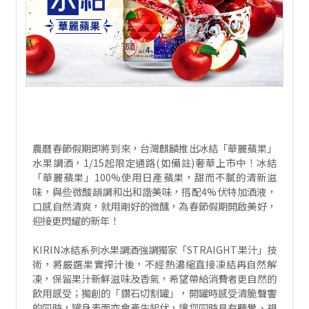
農曆春節假期即將到來，台灣麒麟推出冰結「華麗蘋果」
水果調酒，1/15起限定通路(如備註)奢華上市中！冰結
「華麗蘋果」100%使用日產蘋果，甜而不膩的清新滋
味，與些微酸韻調和出和諧美味，搭配4%伏特加酒液，
口感自然清爽，就用剛好的微醺，為春節假期開啟美好，
迎接更閃耀的新年！
KIRIN冰結系列水果調酒強調獨家「STRAIGHT果汁」技
術，將嚴選果實搾汁後，不經熱濃縮直接凍結再自然解
凍，保留果汁新鮮滋味及香氣，希望帶給消費者更自然的
飲用感受；獨創的「鑽石切割罐」，開罐時感受清脆聲響
的同時，罐身表面亦會產生起伏，讓您同時具有聽覺、視