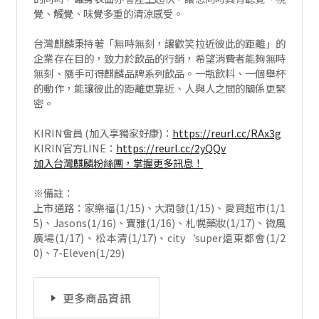
覺、觸覺、味覺多重的清涼感受。
台灣麒麟秉持著「無時無刻，讓歡笑拉近彼此的距離」的
企業存在目的，致力於飲品的行銷，希望消費者能夠無時
無刻、隨手可得麒麟品牌系列飲品。一瓶飲料、一個舉杯
的動作，能讓彼此的距離更靠近、人與人之間的關係更緊
密。
KIRIN會員 (加入享獨家好康)：
https://reurl.cc/RAx3g
KIRIN官方LINE：
https://reurl.cc/2yQQv
加入台灣麒麟粉絲團，掌握更多訊息
！
※備註：
上市通路：家樂福(1/15)、大潤發(1/15)、愛買超市(1/1
5)、Jasons(1/16)、寶雅(1/16)、札幌藥妝(1/17)、微風
廣場(1/17)、松本清(1/17)、city‘super遠東都會(1/2
0)、7-Eleven(1/29)
更多商品資訊