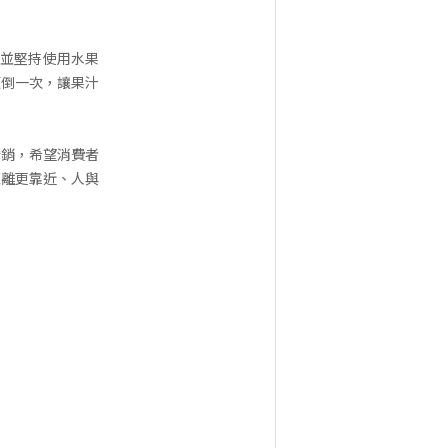
，並堅持使用水果
顛倒一次，讓果汁
行銷，希望消費者
距離更靠近、人與