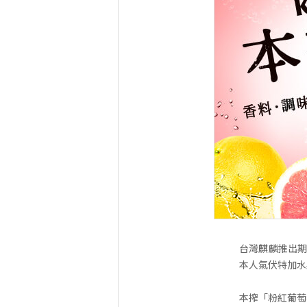
台灣麒麟推出期
本人氣伏特加水
本搾「粉紅葡萄