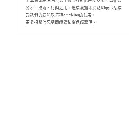
用本身或第三方的Cookie和其他追蹤技術，以作為
分析、技術、行銷之用。繼續瀏覽本網站即表示您接
受我們的隱私政策和cookies的使用。
更多相關信息請閱讀隱私權保護聲明
。
訊息公告
酒商責任
最新消息
酒商責任