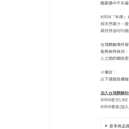
酸甜適中不失葡
KIRIN「本
純天然果汁，提
與伏特加均勻融
台灣麒麟秉持著
能夠無時無刻、
人之間的關係更
※備註：
以下通路陸續販售
加入台灣麒麟粉
KIRIN官方LIN
KIRIN會員(加
更多商品