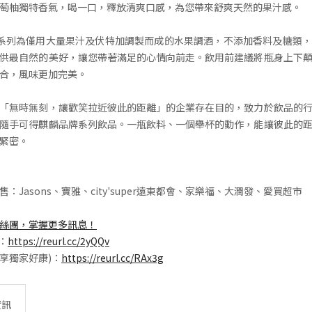
萄柚獨特香氣，喝一口，釋放清爽口感，為您帶來舒爽天然的果汁感。
搾」系列為僅用大量果汁及伏特加調製而成的水果調酒，不添加香料及糖類
供最自然的美好，讓您帶著滿足的心情向前走。飲用前建議將瓶身上下
合，風味更加完美。
「無時無刻，讓歡笑拉近彼此的距離」的企業存在目的，致力於飲品的
隨手可得麒麟品牌系列飲品。一瓶飲料、一個舉杯的動作，能讓彼此的
緊密。
：Jasons、寶雅、city'super遠東都會、家樂福、大潤發、愛買超市
絲團，掌握更多訊息
！
E：
https://reurl.cc/2yQQv
入享獨家好康)：
https://reurl.cc/RAx3g
資訊