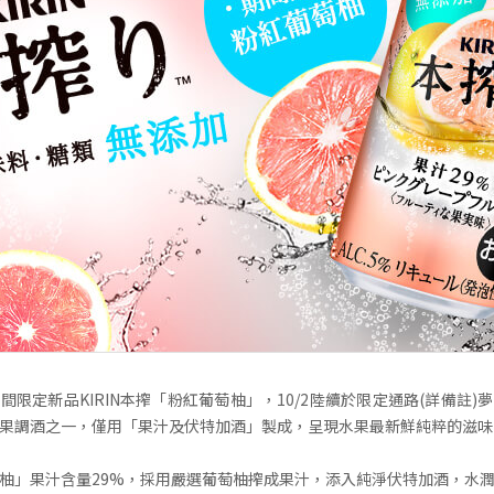
間限定新品KIRIN本搾「粉紅葡萄柚」，10/2陸續於限定通路(詳備註)
果調酒之一，僅用「果汁及伏特加酒」製成，呈現水果最新鮮純粹的滋味
柚」果汁含量29%，採用嚴選葡萄柚搾成果汁，添入純淨伏特加酒，水