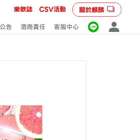
樂飲誌
CSV活動
關於麒麟
公告
酒商責任
客服中心