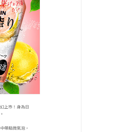
夢幻上市！身為日
。
潤中帶點微氣泡，