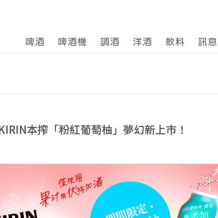
啤酒
啤酒機
調酒
洋酒
飲料
訊息
KIRIN本搾「粉紅葡萄柚」夢幻新上市！