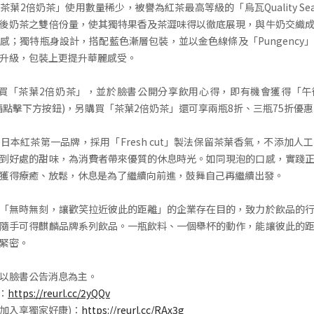
葉2倍奶茶」使用數量稀少，被譽為紅茶最高等級的「烏瓦Quality Se
後奶茶之雙倍份量，使其獨特果香及茶澀味得以徹底展現，與牛奶交織
感；獨特瓶身設計，搭配藍色漸層包裝，並以金色線條及「Pungency
升級，包裝上更提升華麗感受。
24凡購買「茶葉2倍奶茶」，並於臉書公開分享飲用心得，即有機會獲得「
請點擊下方按鈕)，另購買「茶葉2倍奶茶」還可享兩瓶8折、三瓶75折優惠
日本紅茶第一品牌，採用「Fresh cut」製法保留茶葉香氣，不添加人
到好處的甜味，為消費者帶來優質的休息時光。如同現泡的口感，實踐
獲得療癒、放鬆，休息是為了繼續向前進，鼓舞自己再繼續出發。
「無時無刻，讓歡笑拉近彼此的距離」的企業存在目的，致力於飲品的
隨手可得麒麟品牌系列飲品。一瓶飲料、一個舉杯的動作，能讓彼此的
緊密。
以臉書公告消息為主。
E：
https://reurl.cc/2yQQv
集(加入享獨家好康)：
https://reurl.cc/RAx3g