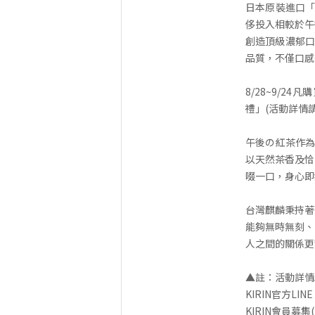
日本原裝進口「茶
侈投入相較於午
創造頂級濃郁口
品質，不僅口感
8/28~9/
禮」(活動詳情
午後の紅茶作為
以天然茶香及恰
啜一口，身心即
台灣麒麟秉持著
能夠無時無刻、
人之間的關係更
▲註：活動詳情
KIRIN官方LIN
KIRIN會員募