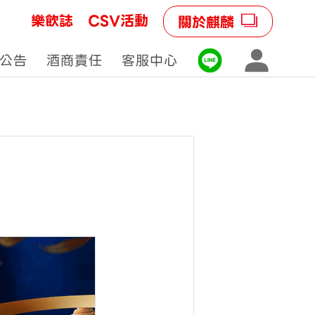
樂飲誌
CSV活動
關於麒麟
公告
酒商責任
客服中心