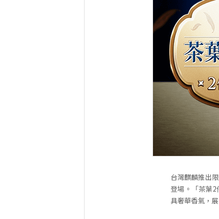
台灣麒麟推出限
登場。「茶葉2
具奢華香氣，展