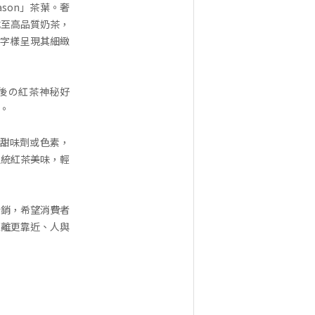
ason」茶葉。奢
成至高品質奶茶，
」字樣呈現其細緻
午後の紅茶神秘好
。
工甜味劑或色素，
正統紅茶美味，輕
行銷，希望消費者
距離更靠近、人與