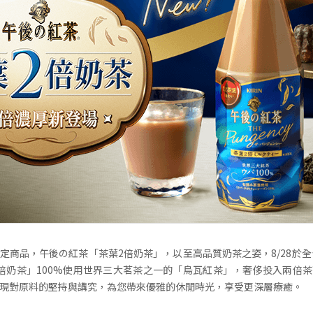
定商品，午後の紅茶「茶葉2倍奶茶」，以至高品質奶茶之姿，8/28於全台7-
倍奶茶」100%使用世界三大茗茶之一的「烏瓦紅茶」，奢侈投入兩倍
現對原料的堅持與講究，為您帶來優雅的休閒時光，享受更深層療癒。