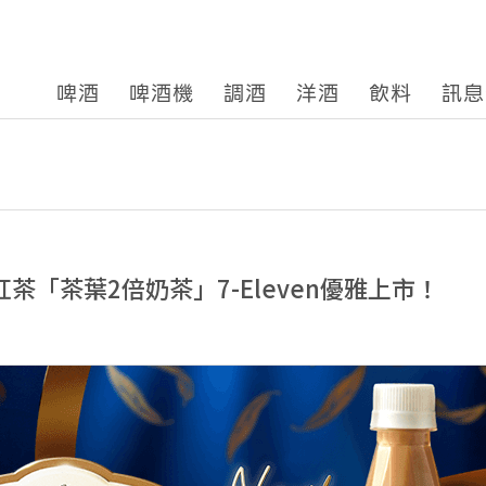
啤酒
啤酒機
調酒
洋酒
飲料
訊息
の紅茶「茶葉2倍奶茶」7-Eleven優雅上市！