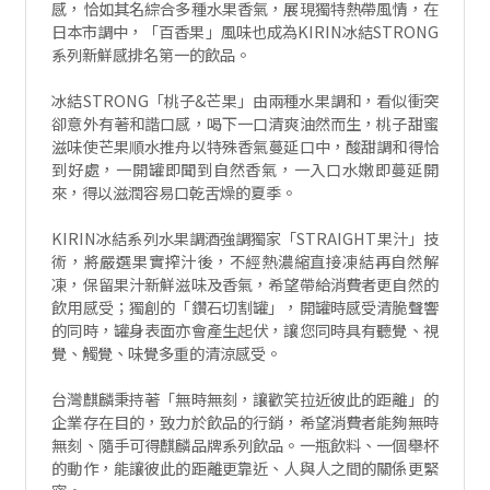
感，恰如其名綜合多種水果香氣，展現獨特熱帶風情，在
日本市調中，「百香果」風味也成為KIRIN冰結STRONG
系列新鮮感排名第一的飲品。
冰結STRONG「桃子&芒果」由兩種水果調和，看似衝突
卻意外有著和諧口感，喝下一口清爽油然而生，桃子甜蜜
滋味使芒果順水推舟以特殊香氣蔓延口中，酸甜調和得恰
到好處，一開罐即聞到自然香氣，一入口水嫩即蔓延開
來，得以滋潤容易口乾舌燥的夏季。
KIRIN冰結系列水果調酒強調獨家「STRAIGHT果汁」技
術，將嚴選果實搾汁後，不經熱濃縮直接凍結再自然解
凍，保留果汁新鮮滋味及香氣，希望帶給消費者更自然的
飲用感受；獨創的「鑽石切割罐」，開罐時感受清脆聲響
的同時，罐身表面亦會產生起伏，讓您同時具有聽覺、視
覺、觸覺、味覺多重的清涼感受。
台灣麒麟秉持著「無時無刻，讓歡笑拉近彼此的距離」的
企業存在目的，致力於飲品的行銷，希望消費者能夠無時
無刻、隨手可得麒麟品牌系列飲品。一瓶飲料、一個舉杯
的動作，能讓彼此的距離更靠近、人與人之間的關係更緊