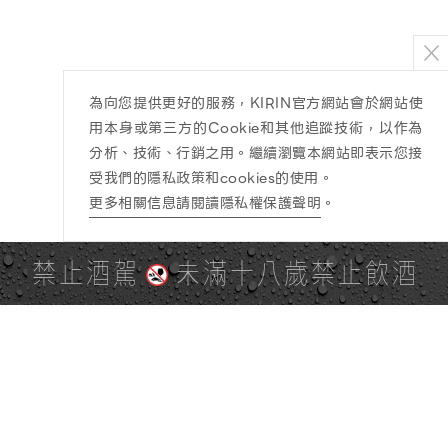
為向您提供更好的服務，KIRIN官方網站會於網站使
用本身或第三方的Cookie和其他追蹤技術，以作為
分析、技術、行銷之用。繼續瀏覽本網站即表示您接
受我們的隱私政策和cookies的使用。
更多相關信息請閱讀隱私權保護聲明
。
禁止酒駕
未滿十八歲禁止飲酒
PAGE TOP
全站地圖
SITE MAP