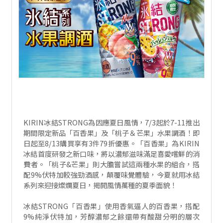
KIRIN冰結STRONG為因應夏日風情，7/3起於7-11推出
期間限定新品「百香果」及「桃子＆芒果」水果調酒！即
日起至8/13購買享有3件79折優惠。「百香果」為KIRIN
冰結首度研發之新口味，將以濃郁滋味滿足喜愛嚐鮮的消
費者。「桃子&芒果」則大膽嘗試這兩種水果的組合，搭
配9%伏特加較強勁酒感，顛覆味覺體驗，今夏就用冰結
系列來迎接燦爛夏日，揭開風情萬種的夏季面貌！
冰結STRONG「百香果」使用香氣逼人的百香果，搭配
9%純淨伏特加，芳醇濃郁之餘還帶有酸甜分明的層次